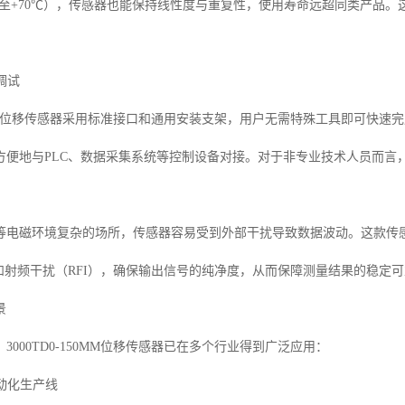
0℃至+70℃），传感器也能保持线性度与重复性，使用寿命远超同类产品
调试
150MM位移传感器采用标准接口和通用安装支架，用户无需特殊工具即可
方便地与PLC、数据采集系统等控制设备对接。对于非专业技术人员而言
等电磁环境复杂的场所，传感器容易受到外部干扰导致数据波动。这款传
）和射频干扰（RFI），确保输出信号的纯净度，从而保障测量结果的稳定
景
3000TD0-150MM位移传感器已在多个行业得到广泛应用：
自动化生产线