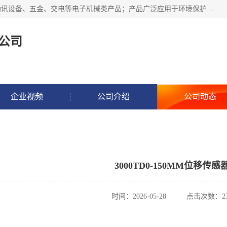
北京鸿泰顺达科技有限公司主要经营电子产品、机械设备、通讯设备、五金、交电等电子机械类产品；产品广泛应用于环境保护、石油化工、电力电子、冶金建筑、煤炭、农业、卫生防疫、教育科研等行业。并成功的与各地环境监测站、污水处理厂、卷烟厂、电厂、高校、科学院所、卫生防疫部门、煤矿、石化厂等用户建立了密切的合作关系。
公司
企业视频
公司介绍
公司动态
3000TD0-150MM位移传感
时间：2026-05-28
点击次数：23