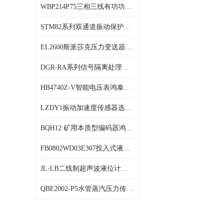
WBP214P75三相三线有功功率传感器鸿泰顺达产品稳定性好
特殊用处传感器
STM82系列双通道振动保护表鸿泰产品技术规格
特殊用途变送器
EL2600斯派莎克压力变送器技术规格
DGR-RA系列信号隔离处理器鸿泰产品技术规格
HB4740Z-V智能电压表鸿泰产品外形美观大方
LZDY1振动加速度传感器选型资料
BQH12 矿用本质型编码器鸿泰产品实物展示
FB0802WD03E307投入式液位计鸿泰产品选型参数
JL-LB二线制超声波液位计鸿泰产品外形美观大方
QBE2002-P5水管蒸汽压力传感器西门子产品技术规格