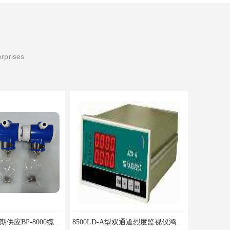
erprises
北京鸿泰顺达长期供应BP-8000缆式液位计，0-5米现场显示；BP-8000缆式液位计，0-5米现场显示询价电话
8500LD-A型双通道烈度监视仪鸿泰产品性价比好