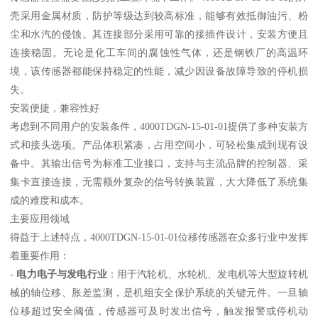
壳采用金属材质，防护等级达到较高标准，能够有效抵御油污、粉
尘和水汽的侵蚀。其连接部分采用可靠的接插件设计，安装方便且
连接稳固。无论是化工车间的腐蚀性气体，还是钢铁厂的高温环
境，该传感器都能保持稳定的性能，减少因设备故障导致的停机损
失。
安装便捷，兼容性好
考虑到不同用户的安装条件，4000TDGN-15-01-01提供了多种安装方
式和接头选项。产品体积紧凑，占用空间小，可轻松集成到现有设
备中。其输出信号为标准工业接口，支持与主流品牌的控制器、采
集卡直接连接，无需额外复杂的信号转换装置，大大降低了系统集
成的难度和成本。
主要应用领域
得益于上述特点，4000TDGN-15-01-01位移传感器在众多行业中发挥
着重要作用：
-
电力电子与发电行业
：用于汽轮机、水轮机、发电机等大型旋转机
械的轴位移、胀差监测，是机组安全保护系统的关键元件。一旦轴
位移超过安全阈值，传感器可及时发出信号，触发报警或停机动