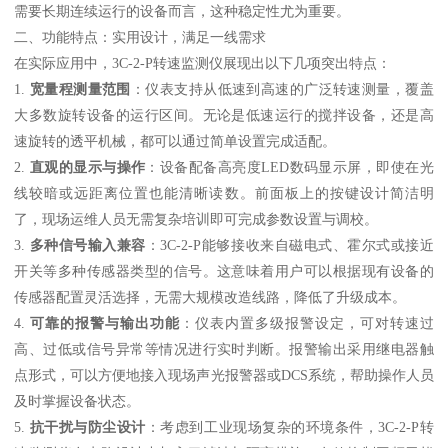
需要长期连续运行的设备而言，这种稳定性尤为重要。
二、功能特点：实用设计，满足一线需求
在实际应用中，3C-2-P转速监测仪展现出以下几项突出特点：
1.
宽量程测量范围
：仪表支持从低速到高速的广泛转速测量，覆盖
大多数旋转设备的运行区间。无论是低速运行的搅拌设备，还是高
速旋转的透平机械，都可以通过简单设置完成适配。
2.
直观的显示与操作
：设备配备高亮度LED数码显示屏，即使在光
线较暗或远距离位置也能清晰读数。前面板上的按键设计简洁明
了，现场运维人员无需复杂培训即可完成参数设置与调校。
3.
多种信号输入兼容
：3C-2-P能够接收来自磁电式、霍尔式或接近
开关等多种传感器类型的信号。这意味着用户可以根据现有设备的
传感器配置灵活选择，无需大规模改造线路，降低了升级成本。
4.
可靠的报警与输出功能
：仪表内置多级报警设定，可对转速过
高、过低或信号异常等情况进行实时判断。报警输出采用继电器触
点形式，可以方便地接入现场声光报警器或DCS系统，帮助操作人员
及时掌握设备状态。
5.
抗干扰与防尘设计
：考虑到工业现场复杂的环境条件，3C-2-P转