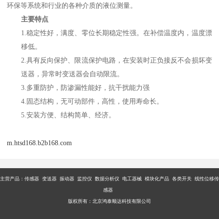
环保等系统和行业的各种介质的液位测量。
主要特点
1.稳定性好，满度、零位长期稳定性强。在补偿温度内，温度漂
移低。
2.具有反向保护、限流保护电路，在安装时正负接反不会损坏变
送器，异常时变送器会自动限流。
3.多重防护，防渗漏性能好，抗干扰能力强
4.固态结构，无可动部件，高性，使用寿命长。
5.安装方便、结构简单、经济。
m.htsd168.b2b168.com
主营产品：传感器 变送器 振动器 监控仪 数据分析仪 电工器械 模块化产品 各类开关 线性位移传
感器
版权所有：北京鸿泰顺达科技有限公司