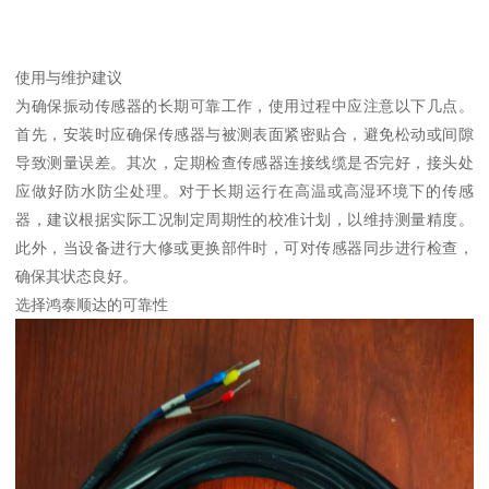
使用与维护建议
为确保振动传感器的长期可靠工作，使用过程中应注意以下几点。
首先，安装时应确保传感器与被测表面紧密贴合，避免松动或间隙
导致测量误差。其次，定期检查传感器连接线缆是否完好，接头处
应做好防水防尘处理。对于长期运行在高温或高湿环境下的传感
器，建议根据实际工况制定周期性的校准计划，以维持测量精度。
此外，当设备进行大修或更换部件时，可对传感器同步进行检查，
确保其状态良好。
选择鸿泰顺达的可靠性