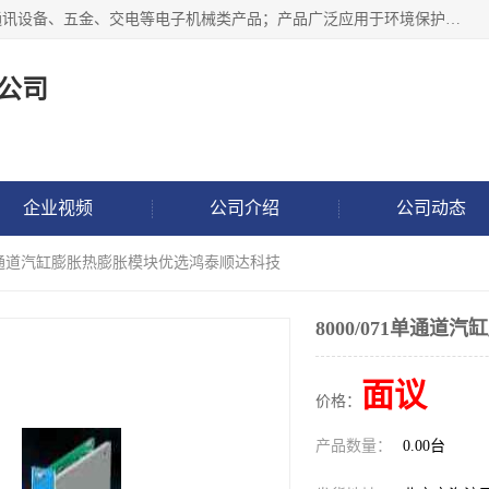
北京鸿泰顺达科技有限公司主要经营电子产品、机械设备、通讯设备、五金、交电等电子机械类产品；产品广泛应用于环境保护、石油化工、电力电子、冶金建筑、煤炭、农业、卫生防疫、教育科研等行业。并成功的与各地环境监测站、污水处理厂、卷烟厂、电厂、高校、科学院所、卫生防疫部门、煤矿、石化厂等用户建立了密切的合作关系。
公司
企业视频
公司介绍
公司动态
071单通道汽缸膨胀热膨胀模块优选鸿泰顺达科技
8000/071单通
面议
价格：
产品数量：
0.00台