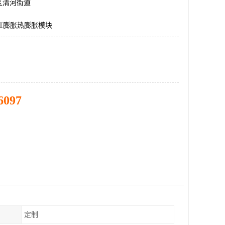
区清河街道
1,汽缸膨胀热膨胀模块
6097
定制