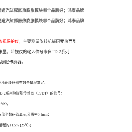
71单通道汽缸膨胀热膨胀模块哪个品牌好；鸿泰品牌
71单通道汽缸膨胀热膨胀模块哪个品牌好；鸿泰品牌
监视保护仪
，主要测量旋转机械因受热而引
胀量。监视仪的输入信号来自TD-2系列
热膨胀传感器
。
由所配传感器有效全量程决定。
TD-2系列热膨胀传感器（LVDT）
的信号；
50
Ω
。
三位半数码管显示,分辨率
0.
1
mm
；
量程的±1
.
5%
(
25
℃
)
；