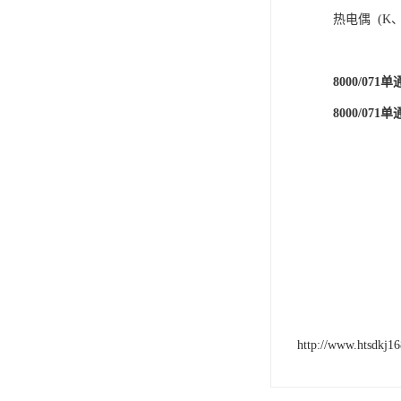
热电偶 (K
8000/0
8000/0
http://www.htsdkj1