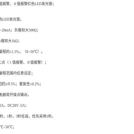
值报警、Ⅱ值报警红色
LED发光管；
色
LED发光管。
4~20mA；
负载
较大500
Ω；
负载
较大1
k
Ω；
量程的±1
.5
%，（0~50
℃
）。
二点（
Ⅰ值报警、Ⅱ值报警
）；
量程范围内任意设定；
的±0
.5
%；重复性±0
.
2%；
电器常开接点输出，
2A，DC28V /2A；
秒，
1
秒，
3
秒任选，优先采用1秒。
℃~50℃；