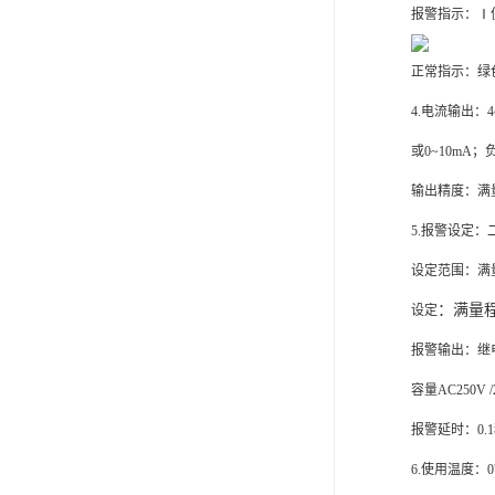
报警指示：Ⅰ
正常
指示：绿
4
.
电流输出：
或0~10mA；
输出精
度：满
5
.
报警设定：
设定范围：满
：满量程
设定
报警输出：继
容量AC250V /
报警延时：0
.1
6
.
使用温度：0