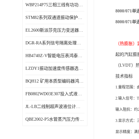
WBP214P75三相三线有功功率传感器鸿泰顺达产品稳定性好
特殊用处传感器
8000/0
STM82系列双通道振动保护表鸿泰产品技术规格
特殊用途变送器
8000/0
EL2600斯派莎克压力变送器技术规格
DGR-RA系列信号隔离处理器鸿泰产品技术规格
（热膨胀）
起的汽缸膨
HB4740Z-V智能电压表鸿泰产品外形美观大方
（LVDT）
LZDY1振动加速度传感器选型资料
技术指标
BQH12 矿用本质型编码器鸿泰产品实物展示
1
.
量程范围：
FB0802WD03E307投入式液位计鸿泰产品选型参数
2
.
输入信号：
JL-LB二线制超声波液位计鸿泰产品外形美观大方
输入阻
抗：约2
QBE2002-P5水管蒸汽压力传感器西门子产品技术规格
3
.
显示方式：
显示
精度：满