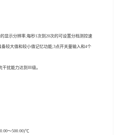
的显示分辨率;每秒1次到20次的可设置分档测控速
具备较大值和较小值记忆功能;3点开关量输入和4个
抗干扰能力达到Ⅲ级。
0～500.00)℃