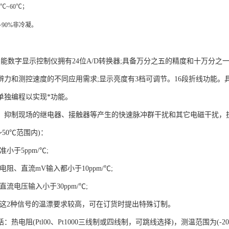
0℃~6
0
℃；
~90%非冷凝。
智能数字显示控制仪拥有24位A/D转换器;具备万分之五的精度和十万分之一
辨力和测控速度的不同应用需求;显示亮度有3档可调节。16段折线功能。
单独编程以实现*功能。
，抑制现场的继电器、接触器等产生的快速脉冲群干扰和其它电磁干扰，
～50℃范围内)：
小于5ppm/℃;
电阻、直流mV输入都小于10ppm/℃;
直流电压输入小于30ppm/℃;
对这2种信号的温漂要求较高，可在订货时提出特殊订制。
热电阻(Ptl00、Pt1000三线制或四线制，可跳线选择)，测温范围为(-200.0