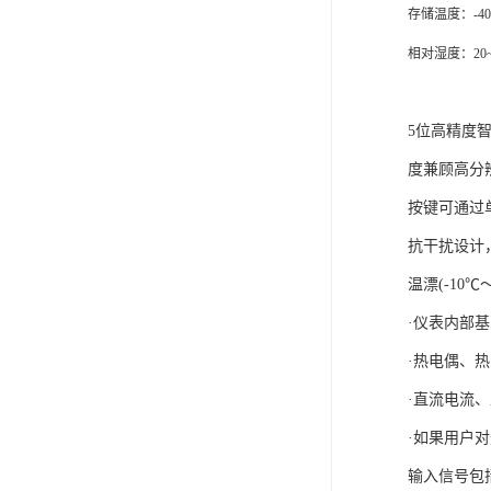
存储温度：
-
4
相对湿度：20
5位高精度
度兼顾高分
按键可通过
抗干扰设计
温漂(-10℃
·仪表内部基准
·热电偶、热
·直流电流、
·如果用户
输入信号包括：