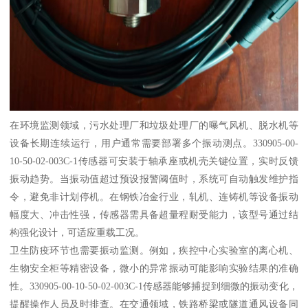
在环境监测领域，污水处理厂和垃圾处理厂的曝气风机、脱水机等
设备长期连续运行，用户通常需要部署多个振动测点。330905-00-
10-50-02-003C-1传感器可安装于轴承座或机壳关键位置，实时反馈
振动趋势。当振动值超过预设报警阈值时，系统可自动触发维护指
令，避免非计划停机。在钢铁冶金行业，轧机、连铸机等设备振动
幅度大、冲击性强，传感器需具备超量程耐受能力，该型号通过结
构强化设计，可适应重载工况。
卫生防疫环节也需要振动监测。例如，疾控中心实验室的离心机、
生物安全柜等精密设备，微小的异常振动可能影响实验结果的准确
性。330905-00-10-50-02-003C-1传感器能够捕捉到细微的振动变化，
提醒操作人员及时排查。在交通领域，铁路桥梁或隧道通风设备同