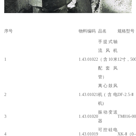
序号
物料编码
品名
规格型号
手提式轴
流风机
1
1.43.01022
（含10米
12寸，50
配套风
管）
离心鼓风
2
1.43.01021
机(含电
DF-2.5-Ⅱ
机)
振动变送
3
1.43.01020
TM016-00
器
可控硅电
4
1.43.01019
XK-Ⅱ（0