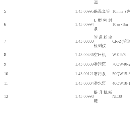
源
5
1.43.00995
保温套管
10mm（
U型密封
6
1.43.00994
10㎜×8m
条
管道粉尘
7
1.43.00800
CR-Z(管
检测仪
8
1.43.00436
空压机
W-0.9/8
9
1.43.00309
潜污泵
70QW40-2
10
1.43.00121
潜污泵
50QW15-3
11
1.43.00004
潜水泵
40QW10-1
提升机板
12
1.43.00998
NE30
链