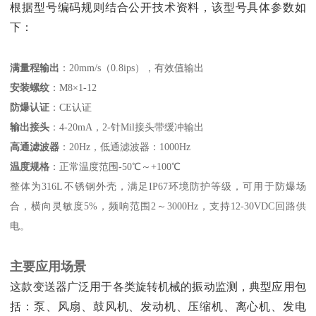
根据型号编码规则结合公开技术资料，该型号具体参数如
下：
满量程输出
‌：20mm/s（0.8ips），有效值输出
安装螺纹
‌：M8×1-12
防爆认证
‌：CE认证
输出接头
‌：4-20mA，2-针Mil接头带缓冲输出
高通滤波器
‌：20Hz，低通滤波器：1000Hz
温度规格
‌：正常温度范围-50℃～+100℃
整体为316L不锈钢外壳，满足IP67环境防护等级，可用于防爆场
合，横向灵敏度5%，频响范围2～3000Hz，支持12-30VDC回路供
电。
主要应用场景
这款变送器广泛用于各类旋转机械的振动监测，典型应用包
括：泵、风扇、鼓风机、发动机、压缩机、离心机、发电