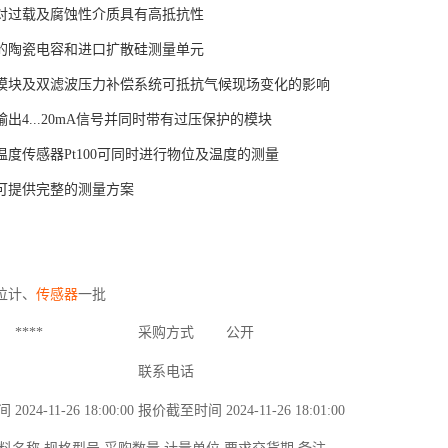
对过载及腐蚀性介质具有高抵抗性
的陶瓷电容和进口扩散硅测量单元
模块及双滤波压力补偿系统可抵抗气候现场变化的影响
出4...20mA信号并同时带有过压保护的模块
温度传感器Pt100可同时进行物位及温度的测量
可提供完整的测量方案
位计、
传感器
一批
****
采购方式
公开
联系电话
间
2024-11-26 18:00:00
报价截至时间
2024-11-26 18:01:00