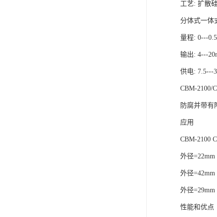
工艺: 扩散
分体式一体
量程: 0---0.
输出: 4---2
供电: 7.5---
CBM-2100
防腐并带有
应用
CBM-21
外径=22m
外径=42m
外径=29mm
性能和优点