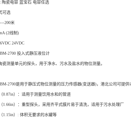
硅 陶瓷电容 蓝宝石 电容任选
式可选
5---200米
0mA (2线制)
36VDC 24VDC
/CBM-2700 投入式静压液位计
陶瓷测量单元的探头，用于净水、污水及盐水的物位测量。
00 CBM-2700是用于静压式物位测量的压力传感器(变送器)，港北公司可提
m（0.87in）：适用于测量饮用水和的管道
m（1.66in）：重型探头，采用齐平式膜片易于清洗，适用于污水处理厂
（1.15in）: 体积无要求的水罐等