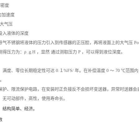
体密度
力加速度
上大气压
器投入液体的深度
导气不锈钢将液体的压力引入到传感器的正压腔，再将液面上的大气压 Po
得压力为：ρ .g.H ，显然 通过测取压力 P ，可以得到液位深度。
满度、零位长期稳定性可达 0.１%FS/ 年。在补偿温度 0 ～ 70 ℃范围
 。
保护、限流保护电路，在安装时正负接反不会损坏变送器，异常时送器会自动
，无可动部件，高性，使用寿命长。
、结构简单、经济。
数