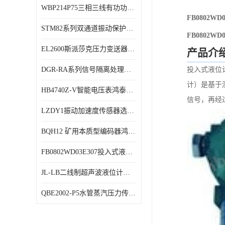
WBP214P75三相三线有功功率传感器鸿泰顺达产品稳定性好
特殊用处传感器
FB0802
STM82系列双通道振动保护表鸿泰产品技术规格
特殊用途变送器
FB0802
EL2600斯派莎克压力变送器技术规格
产品介
DGR-RA系列信号隔离处理器鸿泰产品技术规格
投入式液位
计）是基于
HB4740Z-V智能电压表鸿泰产品外形美观大方
信号，再经
LZDY1振动加速度传感器选型资料
BQH12 矿用本质型编码器鸿泰产品实物展示
FB0802WD03E307投入式液位计鸿泰产品选型参数
JL-LB二线制超声波液位计鸿泰产品外形美观大方
QBE2002-P5水管蒸汽压力传感器西门子产品技术规格