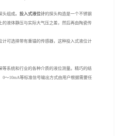
探头组成。
投入式液位计
的探头构造是一个不锈钢
上的液体静压与实际大气压之差，然后再由陶瓷传
位计可选择带有重锚的传感器，这种投入式液位计
保等系统和行业的各种介质的液位测量。精巧的结
、 0～10mA等标准信号输出方式由用户根据需要任