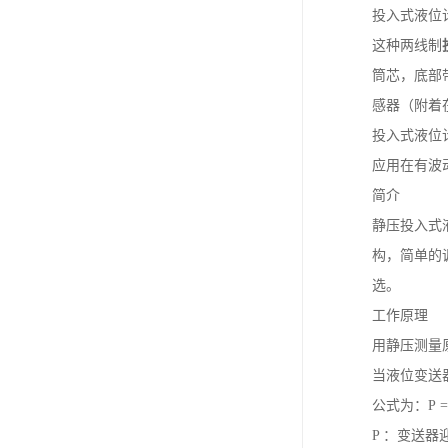
投入式液位
这种两线制
筒芯，底部
感器（附着
投入式液位
应用在有波
简介
静压投入式
构，简单的调
选。
工作原理
用静压测量
当液位变送
公式为：Ρ = 
P ：变送器