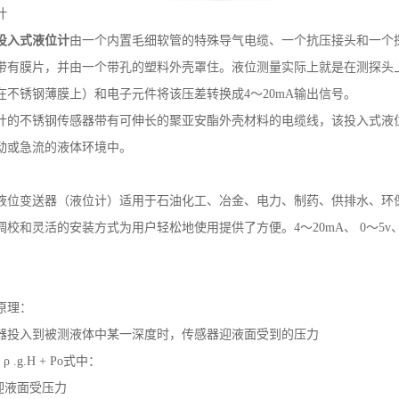
计
投入式液位计
由一个内置毛细软管的特殊导气电缆、一个抗压接头和一个
带有膜片，并由一个带孔的塑料外壳罩住。液位测量实际上就是在测探头
在不锈钢薄膜上）和电子元件将该压差转换成4～20mA输出信号。
计的不锈钢传感器带有可伸长的聚亚安酯外壳材料的电缆线，该投入式液
动或急流的液体环境中。
液位变送器（液位计）适用于石油化工、冶金、电力、制药、供排水、环
校和灵活的安装方式为用户轻松地使用提供了方便。4～20mA、 0～5v
原理：
器投入到被测液体中某一深度时，传感器迎液面受到的压力
ρ .g.H + Po式中：
迎液面受压力