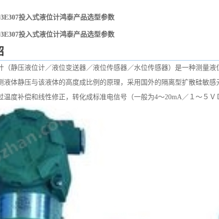
WD03E307投入式液位计鸿泰产品选型参数
WD03E307投入式液位计鸿泰产品选型参数
绍
计（静压液位计／液位变送器／液位传感器／水位传感器）是一种测量液
测液体静压与该液体的高度成比例的原理，采用国外的隔离型扩散硅敏感
过温度补偿和线性修正，转化成标准电信号（一般为4～20mA／１～５Ｖ