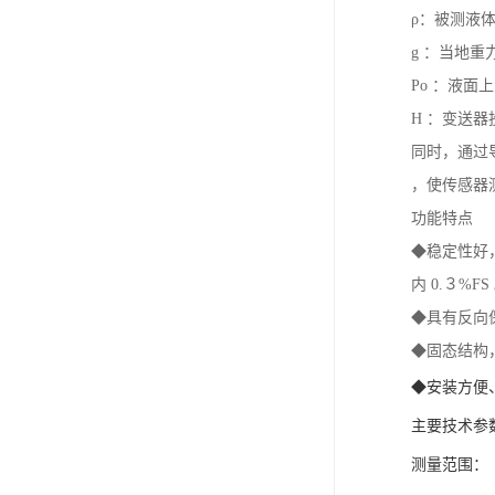
ρ：被测液
g ：当地重
Po ：液面
H ：变送
同时，通过
，使传感器测
功能特点
◆稳定性好，
内 0.３%FS
◆具有反向
◆固态结构
◆安装方便
主要技术参
测量范围：