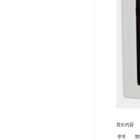
竞价内容
序号
物