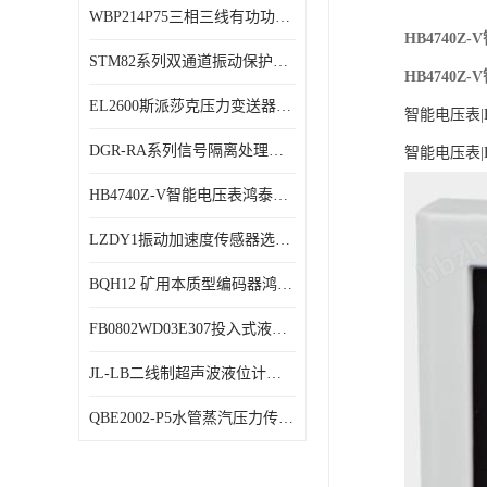
WBP214P75三相三线有功功率传感器鸿泰顺达产品稳定性好
特殊用处传感器
HB4740
STM82系列双通道振动保护表鸿泰产品技术规格
特殊用途变送器
HB4740
EL2600斯派莎克压力变送器技术规格
智能电压表|HB
DGR-RA系列信号隔离处理器鸿泰产品技术规格
智能电压表|HB
HB4740Z-V智能电压表鸿泰产品外形美观大方
LZDY1振动加速度传感器选型资料
BQH12 矿用本质型编码器鸿泰产品实物展示
FB0802WD03E307投入式液位计鸿泰产品选型参数
JL-LB二线制超声波液位计鸿泰产品外形美观大方
QBE2002-P5水管蒸汽压力传感器西门子产品技术规格