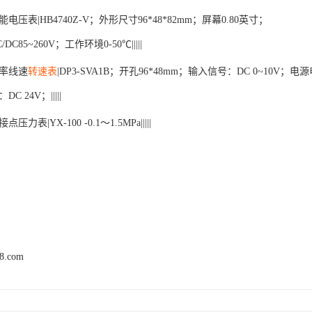
能电压表
|HB4740Z-V；外形尺寸96*48*82mm；屏幕0.80英寸；
C/DC85~260V；工作环境0-50℃|||||
率线速
转速表
|DP3-SVA1B；开孔96*48mm；输入信号：DC 0~10V；电
DC 24V；|||||
接点压力表
|YX-100 -0.1～1.5MPa|||||
68.com