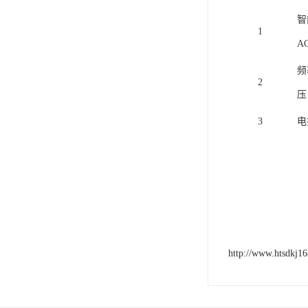
智
1
A
频
2
压：
3
电
http://www.htsdkj1