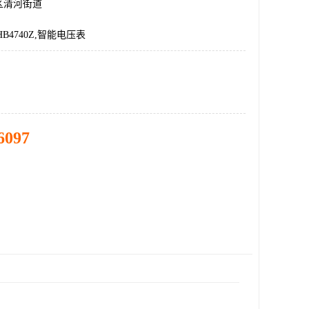
区清河街道
V,HB4740Z,智能电压表
6097