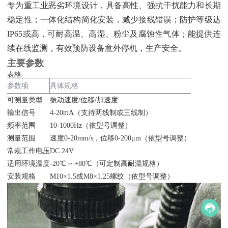
专为重工业恶劣环境设计，具备高性、强抗干扰能力和长期
稳定性；一体化结构简化安装，减少接线错误；防护等级达
IP65或高，可耐高温、高湿、粉尘及腐蚀性气体；能提供连
续在线监测，有效预防设备意外停机，生产安全。
主要参数
表格
参数项
具体规格
可测量类型
振动速度/位移/加速度
输出信号
4-20mA（支持两线制或三线制）
频率范围
10-1000Hz（依型号调整）
测量范围
速度0-20mm/s，位移0-200μm（依型号调整）
常规工作电压
DC 24V
适用环境温度
-20℃ ~ +80℃（可定制高耐温规格）
安装规格
M10×1.5或M8×1.25螺纹（依型号调整）