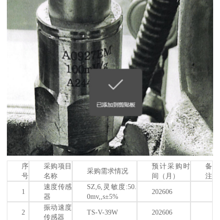
序
采购项目
预计采购时
备
采购需求情况
号
名称
间（月）
注
速度传感
SZ,6,灵敏度:50.
1
202606
器
0mv,,s±5%
振动速度
2
TS-V-39W
202606
传感器