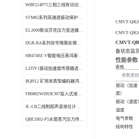
WBP214P75三相三线有功功率传感器鸿泰顺达产品稳定性好
特殊用处传感器
STM82系列双通道振动保护表鸿泰产品技术规格
特殊用途变送器
CMVT-QR
EL2600斯派莎克压力变送器技术规格
CMVT-QR
CMVT-Q
DGR-RA系列信号隔离处理器鸿泰产品技术规格
备状态监
HB4740Z-V智能电压表鸿泰产品外形美观大方
性能参数
表格
LZDY1振动加速度传感器选型资料
参数类别
BQH12 矿用本质型编码器鸿泰产品实物展示
振动（加速
度）
FB0802WD03E307投入式液位计鸿泰产品选型参数
振动（速度
JL-LB二线制超声波液位计鸿泰产品外形美观大方
温度
电气参数
QBE2002-P5水管蒸汽压力传感器西门子产品技术规格
结构特性