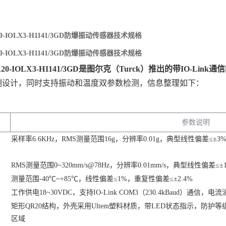
20-IOLX3-H1141/3GD防爆振动传感器技术规格
20-IOLX3-H1141/3GD防爆振动传感器技术规格
R20-IOLX3-H1141/3GD是图尔克（Turck）推出的带IO-L
测设计，同时支持振动和温度双参数检测，信息整理如下：
参数说明
采样率6.6KHz，RMS测量范围16g，分辨率0.01g，典型线性偏差≤±3
）
RMS测量范围0~320mm/s@78Hz，分辨率0.01mm/s，典型线性偏差≤
测量范围-40℃~+85℃，线性偏差≤1%，重复性偏差≤±2.4%
工作供电18~30VDC，支持IO-Link COM3（230.4kBaud）通信，电流
矩形QR20结构，外壳采用Ultem塑料材质，带LED状态指示，防护等级I
区域