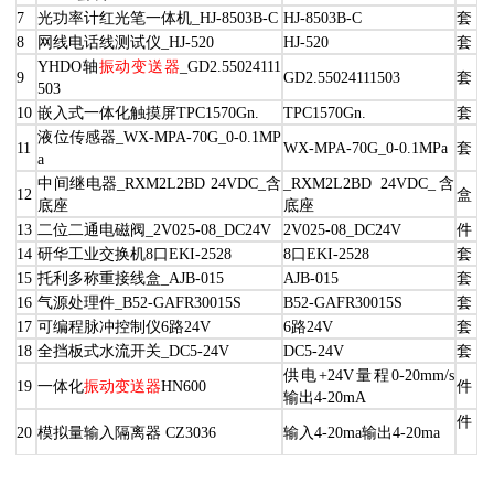
7
光功率计红光笔一体机_HJ-8503B-C
HJ-8503B-C
套
8
网线电话线测试仪_HJ-520
HJ-520
套
YHDO轴
振动变送器
_GD2.55024111
9
GD2.55024111503
套
503
10
嵌入式一体化触摸屏TPC1570Gn.
TPC1570Gn.
套
液位传感器_WX-MPA-70G_0-0.1MP
11
WX-MPA-70G_0-0.1MPa
套
a
中间继电器_RXM2L2BD 24VDC_含
_RXM2L2BD 24VDC_含
12
盒
底座
底座
13
二位二通电磁阀_2V025-08_DC24V
2V025-08_DC24V
件
14
研华工业交换机8口EKI-2528
8口EKI-2528
套
15
托利多称重接线盒_AJB-015
AJB-015
套
16
气源处理件_B52-GAFR30015S
B52-GAFR30015S
套
17
可编程脉冲控制仪6路24V
6路24V
套
18
全挡板式水流开关_DC5-24V
DC5-24V
套
供电+24V量程0-20mm/s
19
一体化
振动变送器
HN600
件
输出4-20mA
件
20
模拟量输入隔离器 CZ3036
输入4-20ma输出4-20ma