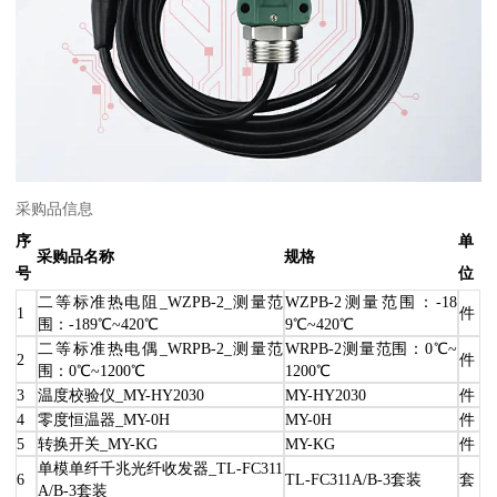
采购品信息
序
单
采购品名称
规格
号
位
二等标准热电阻_WZPB-2_测量范
WZPB-2测量范围：-18
1
件
围：-189℃~420℃
9℃~420℃
二等标准热电偶_WRPB-2_测量范
WRPB-2测量范围：0℃~
2
件
围：0℃~1200℃
1200℃
3
温度校验仪_MY-HY2030
MY-HY2030
件
4
零度恒温器_MY-0H
MY-0H
件
5
转换开关_MY-KG
MY-KG
件
单模单纤千兆光纤收发器_TL-FC311
6
TL-FC311A/B-3套装
套
A/B-3套装