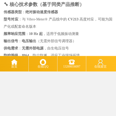
🔧 核心技术参数（基于同类产品推断）
传感器类型
‌：‌
绝对振动速度传感器
型号对应
‌：与 Vibro-Meter® 产品线中的 ‌
CV213
‌ 高度对应，可能为国
产化或配套命名版本
频率响应范围
‌：‌
10 Hz 起
‌，适用于低频振动测量
输出信号
‌：‌
电压输出
‌（无需外部信号调理器）
供电需求
‌：‌
无需外部电源
‌，自生电压信号
防护等级
‌：‌
IP64
‌，防尘防溅，适应工业现场环境
安装方式
‌：侧装式军用标准连接器，支持多方向安装
首页
在线QQ
13269056097
在线留言
工作温度范围
‌：‌
−29°C 至 +204°C
‌（CV213标准）
适用场景
‌：水电站、火电厂、蒸汽轮机、低速重载设备的振动监测
该探头可直接通过电缆连接至监控系统，无需额外信号放大或
供电模块，简化了系统集成。