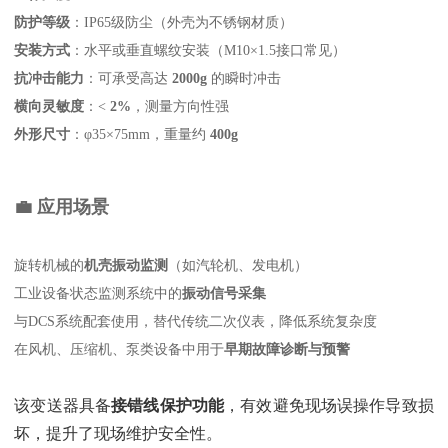
防护等级
‌：IP65级防尘（外壳为不锈钢材质）
安装方式
‌：水平或垂直螺纹安装（M10×1.5接口常见）
抗冲击能力
‌：可承受高达 ‌
2000g
‌ 的瞬时冲击
横向灵敏度
‌：< ‌
2%
‌，测量方向性强
外形尺寸
‌：φ35×75mm，重量约 ‌
400g
💼 应用场景
旋转机械的‌
机壳振动监测
‌（如汽轮机、发电机）
工业设备状态监测系统中的‌
振动信号采集
与DCS系统配套使用，替代传统二次仪表，降低系统复杂度
在风机、压缩机、泵类设备中用于‌
早期故障诊断与预警
该变送器具备‌
接错线保护功能
‌，有效避免现场误操作导致损
坏，提升了现场维护安全性。