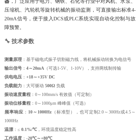
器
‌，广泛应用于电力、钢铁、石化等行业中对风机、水泵、
压缩机、汽轮机等旋转机械的振动监测，可直接输出标准4-
20mA信号，便于接入DCS或PLC系统实现自动化控制与故
障预警。
🔧 技术参数
测量原理
‌：基于磁电式振子切割磁力线，将机械振动转换为电信号
输出信号
‌：‌
4～20mA
‌（可选1-5V、1-10V），支持两线制传输
供电电压
‌：‌
+18～+35V DC
负载能力
‌：大可驱动 ‌
500Ω
‌ 负载
振动速度量程
‌：0～100mm/s 有效值（可定制）
振动位移量程
‌：0～1000μm 峰峰值（可选）
频率响应
‌：‌
10～1000Hz
‌（标准型），也可定制2.0～300Hz或4.5～
1000Hz
温漂
‌：≤ ‌
0.1%/℃
‌，环境温度稳定性高
工作温度
‌：‌
-20℃～+80℃