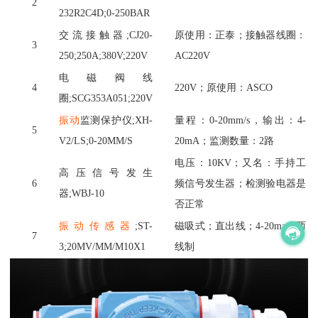
2
232R2C4D;0-250BAR
交流接触器
;CJ20-
原使用：正泰；接触器线圈：
3
250;250A;380V;220V
AC220V
电磁阀线
4
220V；原使用：ASCO
圈
;SCG353A051;220V
振动
监测保护仪
;XH-
量程：
0-20mm/s，输出：4-
5
V2/LS;0-20MM/S
20mA；监测数量：2路
电压：
10KV；又名：手持工
高压信号发生
6
频信号发生器；检测验电器是
器
;WBJ-10
否正常
振动传感器
;ST-
磁吸式；直出线；
4-20ma，两
7
3;20MV/MM/M10X1
线制