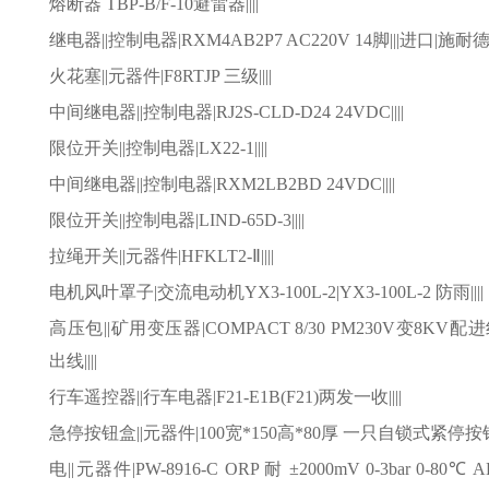
熔断器 TBP-B/F-10避雷器||||
继电器
||控制电器|RXM4AB2P7 AC220V 14脚|||进口|施耐
火花塞
||元器件|F8RTJP 三级||||
中间继电器
||控制电器|RJ2S-CLD-D24 24VDC||||
限位开关
||控制电器|LX22-1||||
中间继电器
||控制电器|RXM2LB2BD 24VDC||||
限位开关
||控制电器|LIND-65D-3||||
拉绳开关
||元器件|HFKLT2-Ⅱ||||
电机风叶罩子
|交流电动机YX3-100L-2|YX3-100L-2 防雨||||
高压包
||矿用变压器|COMPACT 8/30 PM230V变8K
出线||||
行车遥控器
||行车电器|F21-E1B(F21)两发一收||||
急停按钮盒
||元器件|100宽*150高*80厚 一只自锁式紧停按钮||
电
||元器件|PW-8916-C ORP 耐 ±2000mV 0-3bar 0-8