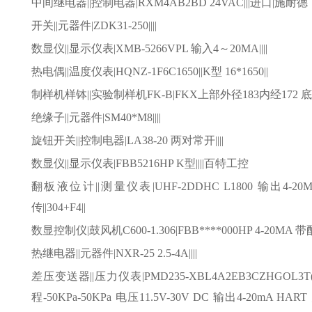
中间继电器
||控制电器|RXM4AB2BD 24VAC|||进口|施耐德
开关
||元器件|ZDK31-250||||
数显仪
||显示仪表|XMB-5266VPL 输入4～20MA||||
热电偶
||温度仪表|HQNZ-1F6C1650||K型 16*1650||
制样机样钵
||实验制样机FK-B|FKX上部外径183内经172 底部外
绝缘子
||元器件|SM40*M8||||
旋钮开关
||控制电器|LA38-20 两对常开||||
数显仪
||显示仪表|FBB5216HP K型||||百特工控
翻板液位计
||测量仪表|UHF-2DDHC L1800 输出4-2
传||304+F4||
数显控制仪
|鼓风机C600-1.306|FBB****000HP 4-20MA 带配
热继电器
||元器件|NXR-25 2.5-4A||||
差压变送器
||压力仪表|PMD235-XBL4A2EB3CZHGOL3
程-50KPa-50KPa 电压11.5V-30V DC 输出4-20mA HAR