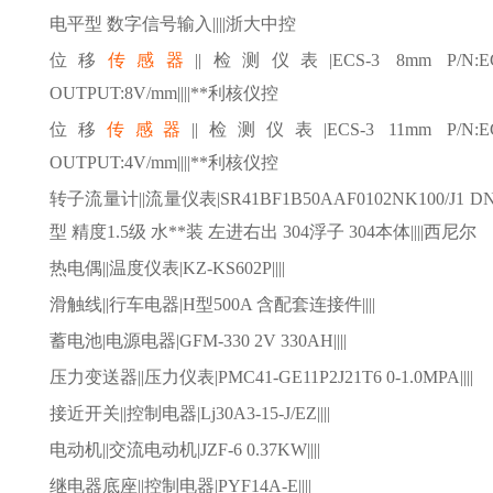
电平型 数字信号输入||||浙大中控
位移
传感器
||检测仪表|ECS-3 8mm P/N:ECS-
OUTPUT:8V/mm||||**利核仪控
位移
传感器
||检测仪表|ECS-3 11mm P/N:ECS-
OUTPUT:4V/mm||||**利核仪控
转子流量计
||流量仪表|SR41BF1B50AAF0102NK100/J1 D
型 精度1.5级 水**装 左进右出 304浮子 304本体||||西尼尔
热电偶
||温度仪表|KZ-KS602P||||
滑触线
||行车电器|H型500A 含配套连接件||||
蓄电池
|电源电器|GFM-330 2V 330AH||||
压力变送器
||压力仪表|PMC41-GE11P2J21T6 0-1.0MPA||||
接近开关
||控制电器|Lj30A3-15-J/EZ||||
电动机
||交流电动机|JZF-6 0.37KW||||
继电器底座
||控制电器|PYF14A-E||||