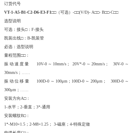
订货代号
VT-1-A5-B1-C2-D6-E3-F1
□□（可选）-□□(V/D)- A□□- B□□-C□□
选型说明
可选：接头□：F-接头
凯装出线□：B-凯装管
必选：选型说明
量程范围□□：
振动速度量 10V-0～10mm/s； 20V*-0～20mm/s； 30V-0～
30mm/s；……
振动位移量 100D-0～100μm；100D-0～200μm； 300D-0～
300μm；……
安装方向A□：
1-水平；2-垂直；3*-通用
安装螺纹B□：
1*-M10×1.5；2-M8×1.25； 3-磁座；4-特殊定做
电缆长度C□：