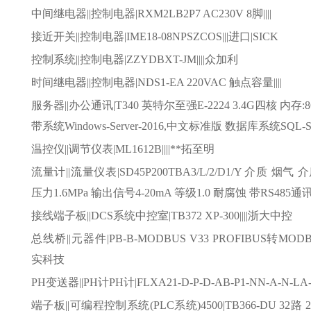
中间继电器
||控制电器|RXM2LB2P7 AC230V 8脚||||
接近开关
||控制电器|IME18-08NPSZCOS|||进口|SICK
控制系统
||控制电器|ZZYDBXT-JM||||众加利
时间继电器
||控制电器|NDS1-EA 220VAC 触点容量||||
服务器
||办公通讯|T340 英特尔至强E-2224 3.4G四核 内存:8
带系统Windows-Server-2016,中文标准版 数据库系统SQL-S
温控仪
||调节仪表|ML1612B||||**拓至明
流量计
||流量仪表|SD45P200TBA3/L/2/D1/Y 介质 烟气
压力1.6MPa 输出信号4-20mA 等级1.0 耐腐蚀 带RS485通讯
接线端子板
||DCS系统中控室|TB372 XP-300||||浙大中控
总线桥
||元器件|PB-B-MODBUS V33 PROFIBUS转MODBUS
实科技
PH变送器||PH计PH计|FLXA21-D-P-D-AB-P1-NN-A-N-LA-N
端子板
||可编程控制系统(PLC系统)4500|TB366-DU 32路