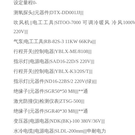
设定量程0-
测氧探头
||元器件|DTX-DD001JJ||||
吹风机
||电工工具|SITOO-7000 可调冷暖风 冷风1000
220V||||
气泵
|电工工具|RB-82S-3 11KW 66KPa||||
行程开关
||控制电器|YBLX-ME/8108||||
指示灯
||电源电器|SAD16-22D/S 220V||||
行程开关
||控制电器|YBLX-K3/20S/T||||
指示灯
||元器件|ND16-22BS/2 220V(绿)||||
绝缘子
||元器件|SGR50*50 M8||||**通
激光防撞仪
||检测仪表|ZTSG-500||||
绝缘子
||元器件|SGR40*30 M8||||**通
变压器
||电源电器|NDK(BK)-100 380V/36V||||
水冷电缆
||电源电器|SLDL-200mm||||申耐电力