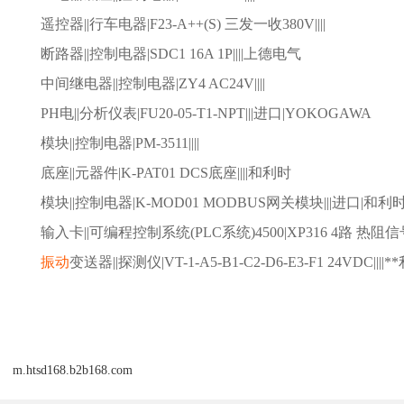
遥控器
||行车电器|F23-A++(S) 三发一收380V||||
断路器
||控制电器|SDC1 16A 1P||||上德电气
中间继电器
||控制电器|ZY4 AC24V||||
PH电||分析仪表|FU20-05-T1-NPT|||进口|YOKOGAWA
模块
||控制电器|PM-3511||||
底座
||元器件|K-PAT01 DCS底座||||和利时
模块
||控制电器|K-MOD01 MODBUS网关模块|||进口|和利
输入卡
||可编程控制系统(PLC系统)4500|XP316 4路 热阻信
振动
变送器
||探测仪|VT-1-A5-B1-C2-D6-E3-F1 24VDC|||
m.htsd168.b2b168.com