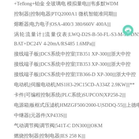
+Teflong+铂金 全玻璃电 模拟量电||||韦多默WDM
控制器
||控制电器|PTQ2000A1 微机智能准同期||||
熔断器
|电力电子|OSA-400/3 380/660V 400A||||
涡轮流量计
||流量仪表|LWQ-D2S-B-50-FL-S3-M-15 DN50
BAT+DC24V 4-20mA/RS485 1.6MPa||||
接线端子板
||DCS系统中控室|TB351 XP-300||||浙大中控
接线端子板
||DCS系统中控室|TB353 XP-300||||浙大中控
接线端子板
||DCS系统中控室|TB366-D XP-300||||浙大中控
电动机
||伺服电动机|MS1H3-29C15CD-A334Z 2.9KW||||**
卡件
||可编程控制系统(PLC系统)SUPCON|XP258-2||||
电源箱
|板框式压滤机HMZGF500/2000-U|SDDQ-55||||上
中继器
||元器件|XP433S||||
气动调节阀
|调节阀|541T-C DN300||||OKM
燃烧控制器
|控制电器|IES 258 K||||