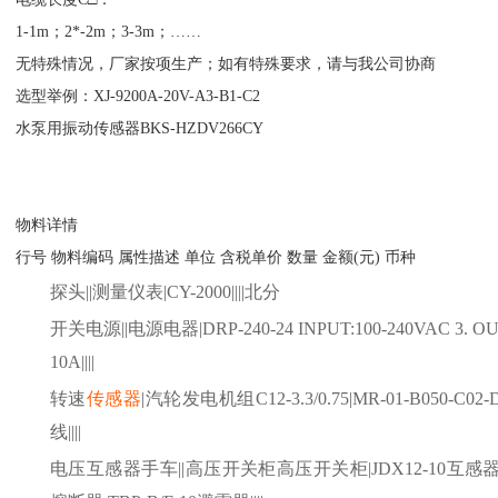
1-1m；2*-2m；3-3m；……
无特殊情况，厂家按项生产；如有特殊要求，请与我公司协商
选型举例：XJ-9200A-20V-A3-B1-C2
水泵用振动传感器BKS-HZDV266CY
物料详情
行号
物料编码
属性描述
单位
含税单价
数量
金额
(元) 币种
探头
||测量仪表|CY-2000||||北分
开关电源
||电源电器|DRP-240-24 INPUT:100-240VAC 3. 
10A||||
转速
传感器
|汽轮发电机组C12-3.3/0.75|MR-01-B050-C02-
线||||
电压互感器手车
||高压开关柜高压开关柜|JDX12-10互感器 X