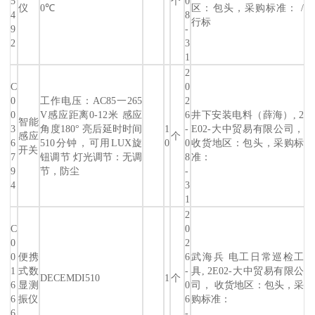
5
个
0
仪
0℃
区：包头，采购标准： /
4
8
行标
9
-
2
3
1
2
C
0
0
工作电压：AC85一265
2
0
V感应距离0-12米 感应
6
井下安装电料（薛海）, 2
智能
3
角度180° 亮后延时时间
1
-
E02-大中贸易有限公司，
感应
个
6
510分钟，可用LUX旋
0
0
收货地区：包头，采购标
开关
7
钮调节 灯光调节：无调
8
准：
9
节，防尘
-
4
3
1
2
C
0
0
2
0
便携
6
武海兵 电工日常巡检工
1
式数
-
具, 2E02-大中贸易有限公
DECEMDI510
1
个
6
显测
0
司， 收货地区：包头，采
6
振仪
6
购标准：
6
-