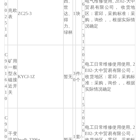
西、
电气维修使用, 2E02-大中
0
6
世
贸易有限公司， 收货地
0
兆欧
-
ZC25-3
达、
1
块
区：霍邱，采购标准：采
2
表
0
得
购，询价，，根据实际情
5
7
力、
况确定
1
-
绿林
4
3
1
2
C
0
9
矿用
2
电工日常维修使用使用, 2
0
一般
6
E02-大中贸易有限公司，
1
型永
3
件/
-
KYCJ-1Z
暂无
收货地区：霍邱，采购标
6
磁接
0
个
0
准：采购，询价，，根据
4
近开
6
实际情况确定
1
关
-
0
1
5
2
C
0
9
2
电工日常维修使用使用, 2
0
6
干变
E02-大中贸易有限公司，
0
1
套/
-
温控
bwdk-3206g
暂无
收货地区：霍邱，采购标