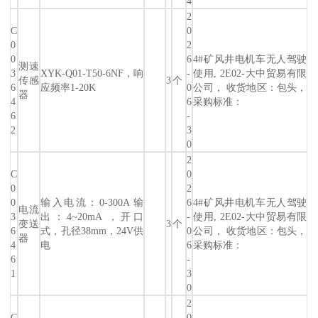
4
2
C
0
0
2
0
6
4#矿风井电机车无人驾驶
测速
3
XYK-Q01-T50-6NF，响
-
使用, 2E02-大中贸易有限
传感
3
个
6
应频率1-20K
0
公司， 收货地区：包头，
器
4
6
采购标准：
6
-
2
3
0
2
C
0
0
2
0
输入电流：0-300A 输
6
4#矿风井电机车无人驾驶
电流
3
出：4~20mA ，开口
-
使用, 2E02-大中贸易有限
变送
3
个
6
式，孔径38mm，24V供
0
公司， 收货地区：包头，
器
4
电
6
采购标准：
6
-
1
3
0
2
C
0