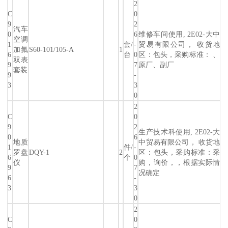
2
C
0
9
2
汽车
0
6
维修车间使用, 2E02-大中
空调
1
套/
-
贸易有限公司， 收货地
加氟
S60-101/105-A
1
6
台
0
区：包头，采购标准： 、
双表
9
7
原厂、副厂
套装
9
-
3
3
0
2
C
0
9
2
生产技术科使用, 2E02-大
0
6
地质
中贸易有限公司， 收货地
1
件/
-
罗盘
DQY-1
2
区：包头，采购标准：采
6
个
0
仪
购，询价，，根据实际情
9
7
况确定
6
-
3
3
0
2
C
0