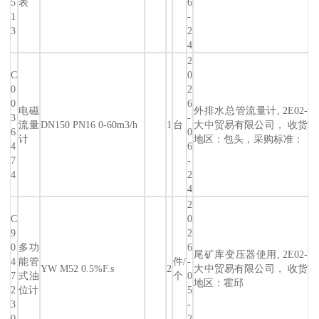
5
表
6
1
-
3
2
4
2
C
0
0
2
0
6
电磁
外排水总管流量计, 2E02-
3
-
流量
DN150 PN16 0-60m3/h
1
台
大中贸易有限公司， 收货
6
0
计
地区：包头，采购标准：
4
6
7
-
4
2
4
2
C
0
9
2
0
多功
6
尾矿库变压器使用, 2E02-
4
能管
件/
-
YW M52 0.5%F.s
2
大中贸易有限公司， 收货
7
式油
个
0
地区：霍邱
2
位计
5
3
-
0
2