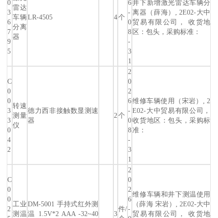
0
6
井下新增激光雷达车辆分
雷达
3
-
离器（薛海）, 2E02-大中
车辆
LR-4505
4
个
6
0
贸易有限公司， 收货地
分离
7
8
区：包头，采购标准：
器
9
-
5
3
1
2
C
0
0
2
0
6
维修车辆使用（宋岩）, 2
转速
3
德力西非接触数显测速
-
E02-大中贸易有限公司，
测量
2
个
3
器
0
收货地区：包头，采购标
仪
0
8
准：
4
-
2
3
1
2
C
0
0
2
维修车辆和井下测温使用
0
6
工业
DM-5001 手持式红外测
（薛海 宋岩）, 2E02-大中
2
件/
-
测温
温 1.5V*2 AAA -32~40
3
贸易有限公司， 收货地