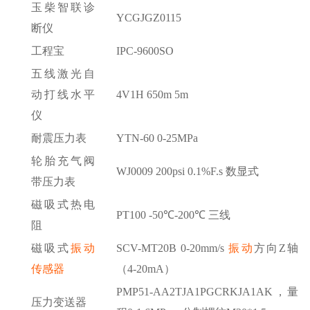
玉柴智联诊
YCGJGZ0115
断仪
工程宝
IPC-9600SO
五线激光自
动打线水平
4V1H 650m 5m
仪
耐震压力表
YTN-60 0-25MPa
轮胎充气阀
WJ0009 200psi 0.1%F.s 数显式
带压力表
磁吸式热电
PT100 -50℃-200℃ 三线
阻
磁吸式
振动
SCV-MT20B 0-20mm/s
振动
方向
Z轴
传感器
（4-20mA）
PMP51-AA2TJA1PGCRKJA1AK，量
压力变送器