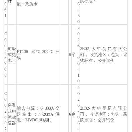
计
购标准：
6
质：杂质水
6
6
-
1
3
0
2
C
0
0
2
0
6
磁吸
2E02-大中贸易有限公
2
PT100 -50℃-200℃ 三
-
式热
6
个
司， 收货地区：包头，采
9
线
0
电阻
购标准： 公开询价、
9
6
0
-
6
1
0
2
C
0
0
2
0
穿孔
6
输入电流：0~300A 变
2E02-大中贸易有限公
2
式电
-
送输出：4~20mA 供
6
台
司， 收货地区：包头，采
8
流变
0
电：24VDC 两线制
购标准： 公开询价、
6
送器
6
7
-