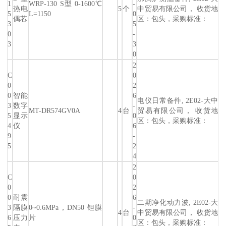
1
WRP-130 S型 0-1600℃
-
热电
5
个
中贸易有限公司， 收货地
5
L=1150
0
偶芯
区：包头，采购标准：
3
5
0
-
3
3
0
2
C
0
0
2
0
智能
6
电仪日常备件, 2E02-大中
3
数字
-
MT-DR574GV0A
4
台
贸易有限公司， 收货地
5
显示
0
区：包头，采购标准：
4
仪
6
9
-
5
2
4
2
C
0
0
2
0
耐震
6
二期净化动力波, 2E02-大
3
隔膜
0~0.6MPa，DN50 钽膜
-
4
台
中贸易有限公司， 收货地
6
压力
片
0
区：包头，采购标准：