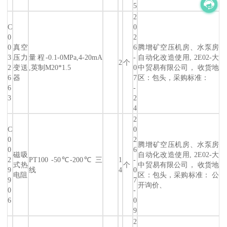
5
2
C
0
0
2
0
真空
6
腾增矿空压机房、水泵房
3
压力
量程-0.1-0MPa,4-20mA
-
自动化改造使用, 2E02-大
2
个
2
变送
,英制M20*1.5
0
中贸易有限公司， 收货地
6
器
7
区：包头，采购标准：
6
-
3
2
4
2
C
0
0
2
腾增矿空压机房、水泵房
0
6
磁吸
自动化改造使用, 2E02-大
2
PT100 -50℃-200℃ 三
1
-
式热
个
中贸易有限公司， 收货地
9
线
4
0
电阻
区：包头，采购标准： 公
9
7
开询价、
0
-
6
0
9
2