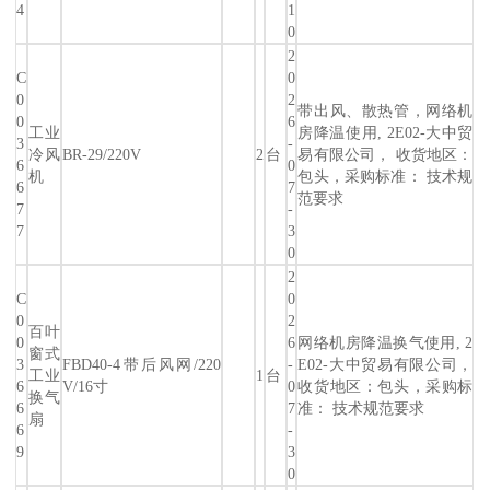
4
1
0
2
C
0
0
2
带出风、散热管，网络机
0
6
工业
房降温使用, 2E02-大中贸
3
-
冷风
BR-29/220V
2
台
易有限公司， 收货地区：
6
0
机
包头，采购标准： 技术规
6
7
范要求
7
-
7
3
0
2
C
0
0
2
百叶
0
6
网络机房降温换气使用, 2
窗式
3
FBD40-4带后风网/220
-
E02-大中贸易有限公司，
工业
1
台
6
V/16寸
0
收货地区：包头，采购标
换气
6
7
准： 技术规范要求
扇
6
-
9
3
0