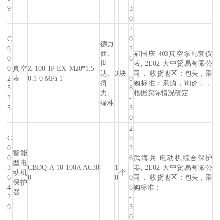
9
3
0
2
C
0
德力
9
2
西、
郝国庆 403真空泵配套仪
0
6
世
表, 2E02-大中贸易有限公
0
真空
Z-100 IP EX M20*1.5 -
-
达、
3
块
司， 收货地区：包头，采
2
表
0.1-0 MPa 1
0
得
购标准：采购，询价，，
5
6
力、
根据实际情况确定
2
-
绿林
5
3
0
2
C
0
0
2
智能
0
6
武海兵 电动机综合保护
型电
3
CBDQ-A 10-100A AC38
1
-
器, 2E02-大中贸易有限公
动机
个
6
0
0
0
司， 收货地区：包头，采
保护
4
6
购标准：
器
2
-
9
3
0