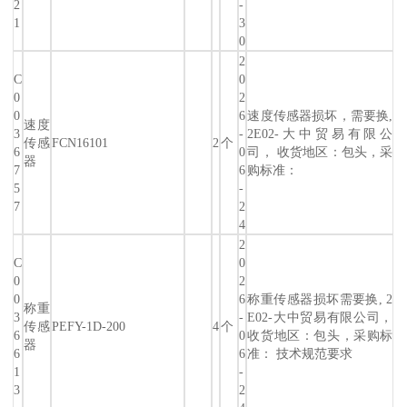
2
-
1
3
0
2
C
0
0
2
0
6
速度传感器损坏，需要换,
速度
3
-
2E02-大中贸易有限公
传感
FCN16101
2
个
6
0
司， 收货地区：包头，采
器
7
6
购标准：
5
-
7
2
4
2
C
0
0
2
0
6
称重传感器损坏需要换, 2
称重
3
-
E02-大中贸易有限公司，
传感
PEFY-1D-200
4
个
6
0
收货地区：包头，采购标
器
6
6
准： 技术规范要求
1
-
3
2