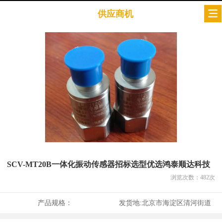
供应商机
SCV-MT20B一体化振动传感器招标选型优选鸿泰顺达科技
浏览次数：
482
次
产品规格：
发货地:
北京市海淀区清河街道