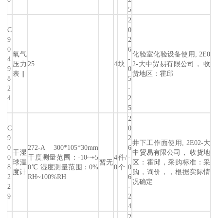
5
2
C
0
9
2
0
6
氧气
化验室化验设备使用, 2E0
4
-
压力
25
4
块
2-大中贸易有限公司， 收
9
0
表 ||
货地区：霍邱
8
5
2
-
4
2
5
2
C
0
9
2
井下工作面使用, 2E02-大
0
272-A 300*105*30mm
6
干湿
中贸易有限公司， 收货地
0
干度测量范围：-10~+5
4
件/
-
球温
暂无
区：霍邱，采购标准：采
8
0℃ 湿度测量范围：0%
0
个
0
度计
购，询价，，根据实际情
2
RH~100%RH
6
况确定
2
-
9
2
4
2