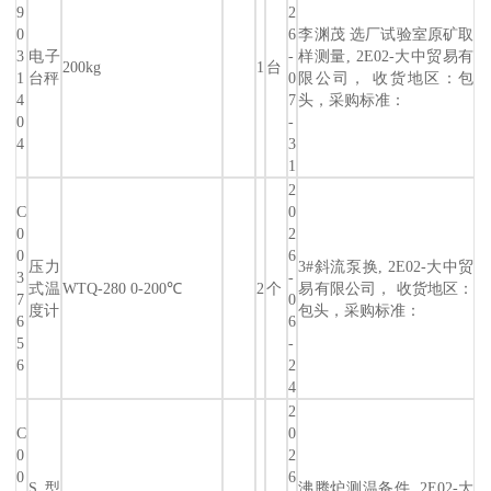
9
2
0
6
李渊茂 选厂试验室原矿取
3
电子
-
样测量, 2E02-大中贸易有
200kg
1
台
1
台秤
0
限公司， 收货地区：包
4
7
头，采购标准：
0
-
4
3
1
2
C
0
0
2
0
6
压力
3#斜流泵换, 2E02-大中贸
3
-
式温
WTQ-280 0-200℃
2
个
易有限公司， 收货地区：
7
0
度计
包头，采购标准：
6
6
5
-
6
2
4
2
C
0
0
2
0
6
S型
沸腾炉测温备件, 2E02-大