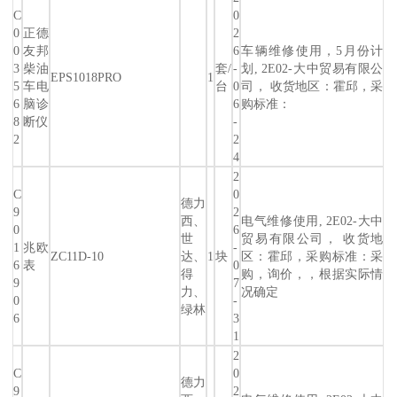
C
0
0
正德
2
0
友邦
6
车辆维修使用，5月份计
3
柴油
套/
-
划, 2E02-大中贸易有限公
EPS1018PRO
1
5
车电
台
0
司， 收货地区：霍邱，采
6
脑诊
6
购标准：
8
断仪
-
2
2
4
2
C
0
德力
9
2
西、
电气维修使用, 2E02-大中
0
6
世
贸易有限公司， 收货地
1
兆欧
-
ZC11D-10
达、
1
块
区：霍邱，采购标准：采
6
表
0
得
购，询价，，根据实际情
9
7
力、
况确定
0
-
绿林
6
3
1
2
C
0
德力
9
2