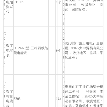
电阻
ST3129
1
个
6
0
限公司， 收货地区：临
测试
7
8
武，采购标准：
仪
2
-
8
0
1
2
C
0
0
2
0
6
|胡训章| 施工用电计量使
数字
3
DTZ666型 三相四线智
-
用, 2E02-大中贸易有限公
电能
9
个
6
能电能表
0
司， 收货地区：临武，采
表
6
8
购标准：
8
-
9
0
1
2
C
0
9
2
季祝山矿工业广场综合楼
0
数字
6
施工使用——张振国（李
1
钳形
-
金全提报）, 2E02-大中贸
F303
1
块
6
电流
0
易有限公司， 收货地区：
9
表
5
临武，采购标准： 普通采