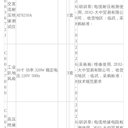
0
2
交直
0
6
|胡训章| 电缆耐压检测使
流耐
3
-
用, 2E02-大中贸易有限公
压绝
AT9210A
1
套
6
0
司， 收货地区：临武，采
缘测
7
8
购标准：
试仪
2
-
1
0
1
2
C
0
0
2
0
6
|吴栋栋| 维修使用, 2E02-
工业
3
16寸 功率:320W 额定电
-
大中贸易有限公司， 收货
趴地
3
套
7
压:220V 50Hz
0
地区：临武，采购标准：
风扇
0
8
技术规范要求
0
-
0
0
1
2
C
0
0
2
高压
0
6
|胡训章| 电缆绝缘电阻检
绝缘
1
-
测使用, 2E02-大中贸易有