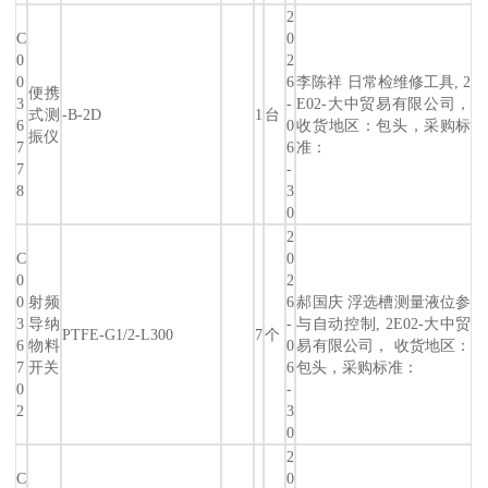
2
C
0
0
2
0
6
李陈祥 日常检维修工具, 2
便携
3
-
E02-大中贸易有限公司，
式测
-B-2D
1
台
6
0
收货地区：包头，采购标
振仪
7
6
准：
7
-
8
3
0
2
C
0
0
2
0
射频
6
郝国庆 浮选槽测量液位参
3
导纳
-
与自动控制, 2E02-大中贸
PTFE-G1/2-L300
7
个
6
物料
0
易有限公司， 收货地区：
7
开关
6
包头，采购标准：
0
-
2
3
0
2
C
0