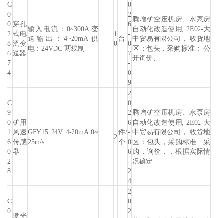
C
0
0
2
腾增矿空压机房、水泵房
0
穿孔
6
输入电流：0~300A 变
自动化改造使用, 2E02-大
2
式电
1
-
送输出：4~20mA 供
台
中贸易有限公司， 收货地
8
流变
0
0
电：24VDC 两线制
区：包头，采购标准： 公
6
送器
7
开询价、
7
-
4
0
9
2
C
0
9
2
腾增矿空压机房、水泵房
0
矿用
6
自动化改造使用, 2E02-大
1
风速
GFY15 24V 4-20mA 0~
件/
-
中贸易有限公司， 收货地
2
6
传感
25m/s
个
0
区：包头，采购标准：采
0
器
6
购，询价，，根据实际情
2
-
况确定
8
2
4
2
C
0
0
2
激光