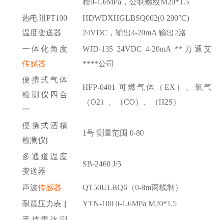
程0-1.6MPa，公制螺纹M20*1.5
热电阻
PT100
HDWDXHGLBSQ002(0-200°C)
温度变送器
24VDC，输出4-20mA 输出2路
一体化角度
WJD-135 24VDC 4-20mA **万通艾
传感器
****公司
便携式气体
HFP-0401 可燃气体（EX）、氧气
检测仪四合
（O2）、（CO）、（H2S）
一
便携式酒精
1号 测量范围 0-80
检测仪
||
多通道温度
SB-2460 J/5
变送器
声波
传感器
QT50ULBQ6（0-8m两线制）
耐震压力表
||
YTN-100 0-1.6MPa M20*1.5
手持雷达测