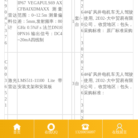
IP67 VEGAPULS69 AX
9
2
CFBAIXDMAXX 测量
0
6
4#矿风井电机车无人驾驶
雷达
范围：0~12.5m 测量偏
4
套/
-
使用, 2E02-大中贸易有限
料位
差：5mm,发射频率：80
1
7
台
0
公司， 收货地区：包头，
计
GHz 0.5%F.s 法兰DN10
3
6
采购标准： 原厂标准采购
0PN16 输出信号：DC4
7
-
~20mA四线制
6
3
0
2
C
0
0
2
0
6
4#矿风井电机车无人驾驶
3
激光
LMS511-11100 Lite 带
-
使用, 2E02-大中贸易有限
3
台
6
雷达
安装支架和安装板
0
公司， 收货地区：包头，
5
6
采购标准：
2
-
1
3
0
2
C
0
0
2
首页
在线QQ
13269056097
在线留言
870水泵房及960水泵房自
0
6