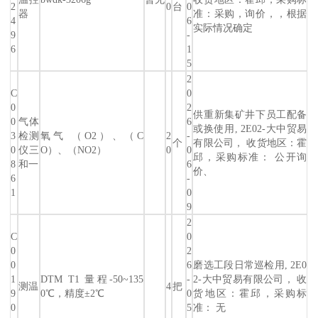
2
0
台
0
器
准：采购，询价，，根据
4
6
实际情况确定
9
-
6
1
5
2
C
0
0
2
供重新集矿井下员工配备
0
气体
6
或换使用, 2E02-大中贸易
3
检测
氧气 （O2）、（C
2
-
个
有限公司， 收货地区：霍
0
仪三
O）、（NO2）
0
0
邱，采购标准： 公开询
8
和一
6
价、
6
-
1
0
9
2
C
0
0
2
0
6
磨选工段日常巡检用, 2E0
1
DTM T1 量程-50~135
-
2-大中贸易有限公司， 收
测温
4
把
9
0℃，精度±2℃
0
货地区：霍邱，采购标
0
5
准： 无