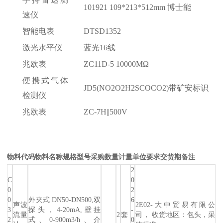
101921 109*213*512mm 博士能
速仪
智能电表
DTSD1352
激光水平仪
蓝光
16线
兆欧表
ZC11D-5 10000MΩ
便携式气体
JD5(NO2O2H2SCOCO2)带矿安标识
检测仪
兆欧表
ZC-7H||500V
物料代码
物料名称
规格型号
采购数量
计量单位
要求交货期
备注
2
C
0
0
2
0
外夹式 DN50-DN500,双
6
声波
2E02-大中贸易有限公
3
探头，4-20mA,壁挂
-
流量
2
套
司， 收货地区：包头，采
2
式、0-900m3/h、介
0