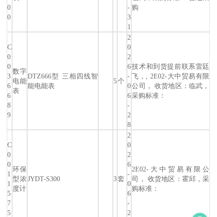
0
-
购
0
3
1
2
C
0
0
2
0
6
技术和到货提前联系雷廷
数字
3
DTZ666型 三相四线智
-
飞，, 2E02-大中贸易有限
电能
5
个
6
能电能表
0
公司， 收货地区：临武，
表
6
6
采购标准：
8
-
9
2
8
2
C
0
0
2
0
6
环保
2E02-大中贸易有限公
1
-
型浓
JYDT-S300
3
套
司， 收货地区：霍邱，采
1
0
度计
购标准：
5
6
7
-
5
2