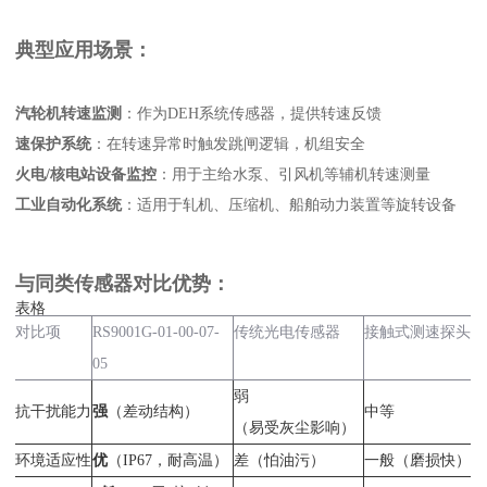
典型应用场景：
汽轮机转速监测
‌：作为DEH系统传感器，提供转速反馈
速保护系统
‌：在转速异常时触发跳闸逻辑，机组安全
火电/核电站设备监控
‌：用于主给水泵、引风机等辅机转速测量
工业自动化系统
‌：适用于轧机、压缩机、船舶动力装置等旋转设备
与同类传感器对比优势：
表格
对比项
RS9001G-01-00-07-
传统光电传感器
接触式测速探头
05
弱
抗干扰能力
强
‌（差动结构）
中等
（易受灰尘影响）
环境适应性
优
‌（IP67，耐高温）
差（怕油污）
一般（磨损快）