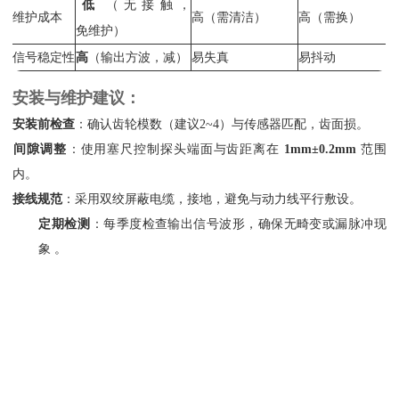
低
‌（无接触，
维护成本
高（需清洁）
高（需换）
免维护）
信号稳定性
高
‌（输出方波，减）
易失真
易抖动
安装与维护建议：
安装前检查
‌：确认齿轮模数（建议2~4）与传感器匹配，齿面损。
间隙调整
‌：使用塞尺控制探头端面与齿距离在 ‌
1mm±0.2mm
‌ 范围
内。
接线规范
‌：采用双绞屏蔽电缆，接地，避免与动力线平行敷设。
定期检测
‌：每季度检查输出信号波形，确保无畸变或漏脉冲现
象 。