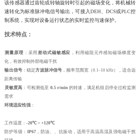
该传感器通过齿轮或转轴旋转时引起的磁场变化，将机械转
速转化为标准脉冲电信号输出，可接入DEH、DCS或PLC控
制系统，实现对设备运行状态的实时监控与速保护。
技术特点：
测量原理
‌：采用‌
差动式磁敏感应
‌，利用磁阻元件感知磁场梯度变
化，有效抑制外部电磁干扰
输出信号
‌：稳定‌
方波脉冲信号
‌，频率范围宽（0.1–10 kHz），适合远
距离传输
灵敏度高
‌：可检测低至 ‌
0.5 r/min
‌ 的转速，满足机组启停全过程监测
需求
环境适应性强
‌：
工作温度：‌
-20℃ ~ +120℃
防护等级：‌
IP67
‌，防油、、抗振动，适用于高温高湿及强电磁干扰