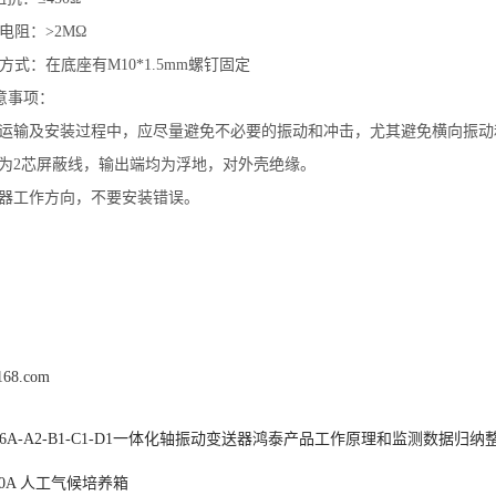
缘电阻：>2MΩ
装方式：在底座有M10*1.5mm螺钉固定
意事项：
感器在运输及安装过程中，应尽量避免不必要的振动和冲击，尤其避免横向振
输出为2芯屏蔽线，输出端均为浮地，对外壳绝缘。
传感器工作方向，不要安装错误。
j168.com
Z-6A-A2-B1-C1-D1一体化轴振动变送器鸿泰产品工作原理和监测数据归
260A 人工气候培养箱