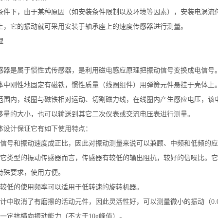
条件下，由于某种原因（如安装条件限制以及环境等因素），安装电涡流
上，它的振动就可采用安装于轴承座上的速度传感器进行测量。
理
感器是属于惯性式传感器，是利用磁电感应原理把振动信号变换成电信号
体中刚性地固定有磁铁，惯性质量（线圈组件）用弹簧元件悬挂于壳体上
范围内，线圈与磁铁相对运动、切割磁力线，在线圈内产生感应电压，该
移量的大小，也可以输送到其它二次仪表或交流电压表进行测量。
体设计保证它有如下使用特点：
的输出信号和振动速度成正比，因此对振动测量来说可以兼顾、中频和低频的
对于其它类型的振动传感器而言，传感器有较低的输出阻抗，较好的信噪比。
特殊要求，使用方便。
器有较低的使用频率可以适用于低转速的旋转机器。
器设计中取消了有磨擦的活动元件，因此灵活性好，可以测量微小的振动（0.0
器有一定抗横向振动能力（不大于10g峰值）。