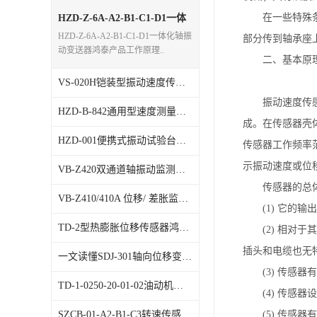
特殊用处传感器
在一些特殊
HZD-Z-6A-A2-B1-C1-D1一体
化轴振动变送器鸿泰产品工作
HZD-Z-6A-A2-B1-C1-D1一体化轴振
部分传到轴承座
原理和监测数据归纳整理技术
特殊用途变送器
动变送器鸿泰产品工作原理..
二、基本原
VS-020H铠装型振动速度传感器鸿泰 产品控制监测灵敏度的技术技巧
振动速度传
HZD-B-842通用型速度测量仪鸿泰顺达品牌打折优惠促销3个月活动开始
成。在传感器壳
HZD-001便携式振动试验台鸿泰顺达品牌的技术特点和功能介绍
传感器工作频率
示振动速度或位
VB-Z420双通道轴振动监测仪鸿泰顺达产品的特点优势
传感器的总
VB-Z410/410A 位移/ 差胀监测仪产品使用方法介绍
(1) 它
TD-2型热膨胀位移传感器鸿泰顺达产品的优势特长
(2) 相
插头和电缆也无
一文读懂SDJ-301轴向位移变送器安装调试步骤
(3) 传感
TD-1-0250-20-01-02油动机变送器鸿泰顺达产品优势特点
(4) 传感
SZCB-01-A2-B1-C3转速传感器的技术参数描述
(5) 传感