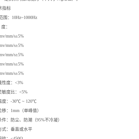
术指标
围：10Hz~1000Hz
 度：
m/s±5%
m/s±5%
m/s±5%
m/s±5%
m/s±5%
线性度：<3%
灵敏度比：<5%
度：-30℃ ~ 120℃
位移：1mm（单峰值）
条件：防尘、防潮（95%不冷凝）
量方式：垂直或水平
抗：≤450Ω