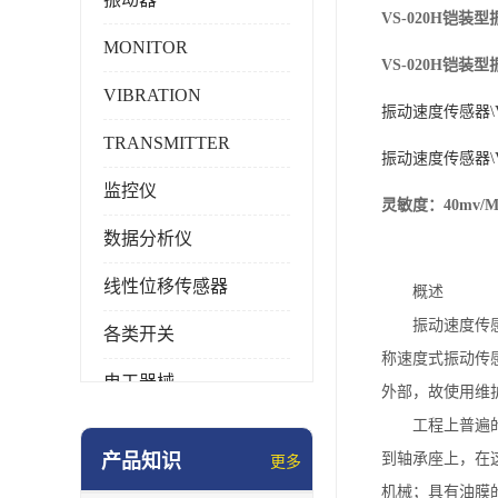
VS-020H铠
MONITOR
VS-020H铠
VIBRATION
振动速度传感器\V
TRANSMITTER
振动速度传感器\V
监控仪
灵敏度：40mv
数据分析仪
线性位移传感器
概述
振动速度传
各类开关
称速度式振动传
电工器械
外部，故使用维
工程上普遍
模块化产品
产品知识
到轴承座上，在
更多
工业化仪器仪表
机械；具有油膜