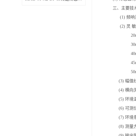
三、主要技
(1) 频响范
(2) 灵 敏
20mv/m
30mv/m
40mv/m
45mv/m
50mv/m
(3) 幅值
(4) 横向
(5) 环境温
(6) 可测
(7) 环境
(8) 测
(9) 输出阻