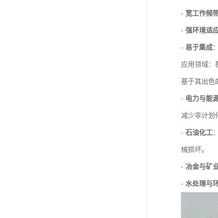
-
宽工作频
-
强环境适
-
易于集成
应用领域：
基于其出色的
-
电力与能
减少非计划
-
石油化工
械损坏。
-
冶金与矿
-
水处理与