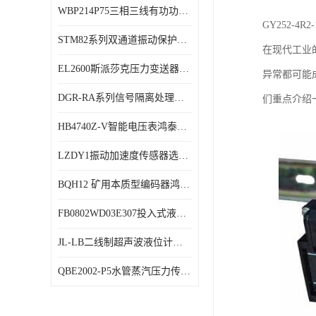
WBP214P75三相三线有功功率传感器鸿泰顺达产品稳定性好
特殊用处传感器
GY252-
STM82系列双通道振动保护表鸿泰产品技术规格
特殊用途变送器
在现代工业
EL2600斯派莎克压力变送器技术规格
异常都可能
DGR-RA系列信号隔离处理器鸿泰产品技术规格
们重点介绍一
HB4740Z-V智能电压表鸿泰产品外形美观大方
LZDY1振动加速度传感器选型资料
BQH12 矿用本质型编码器鸿泰产品实物展示
FB0802WD03E307投入式液位计鸿泰产品选型参数
JL-LB二线制超声波液位计鸿泰产品外形美观大方
QBE2002-P5水管蒸汽压力传感器西门子产品技术规格