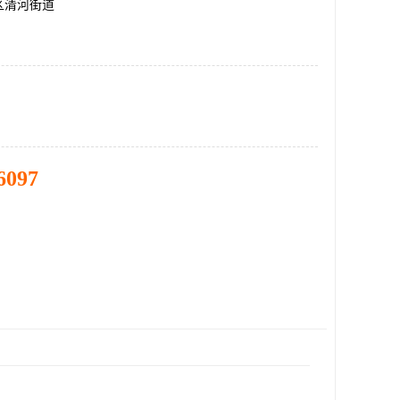
区清河街道
6097