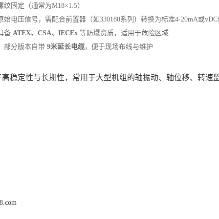
：螺纹固定（通常为M18×1.5）
：原始电压信号，需配合前置器（如330180系列）转换为标准4-20mA或vD
具备 ‌
ATEX、CSA、IECEx
‌ 等防爆资质，适用于危险区域
‌：部分版本自带 ‌
9米延长电缆
‌，便于现场布线与维护
于高稳定性与长期性，常用于大型机组的轴振动、轴位移、转速
68.com