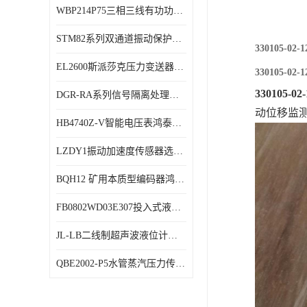
WBP214P75三相三线有功功率传感器鸿泰顺达产品稳定性好
特殊用处传感器
STM82系列双通道振动保护表鸿泰产品技术规格
特殊用途变送器
330105-0
EL2600斯派莎克压力变送器技术规格
330105-0
330105-0
DGR-RA系列信号隔离处理器鸿泰产品技术规格
动位移监
HB4740Z-V智能电压表鸿泰产品外形美观大方
LZDY1振动加速度传感器选型资料
BQH12 矿用本质型编码器鸿泰产品实物展示
FB0802WD03E307投入式液位计鸿泰产品选型参数
JL-LB二线制超声波液位计鸿泰产品外形美观大方
QBE2002-P5水管蒸汽压力传感器西门子产品技术规格