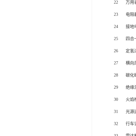
22
万用
23
电阻
24
接地
25
四合
26
定氢
27
横向
28
碳化
29
绝缘
30
火焰
31
光源
32
行车
33
雷达