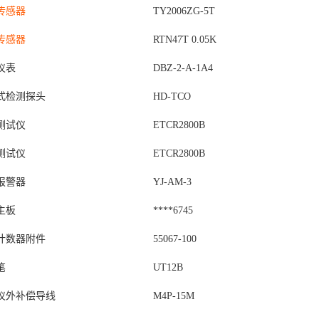
传感器
TY2006ZG-5T
传感器
RTN47T 0.05K
仪表
DBZ-2-A-1A4
式检测探头
HD-TCO
测试仪
ETCR2800B
测试仪
ETCR2800B
报警器
YJ-AM-3
主板
****6745
计数器附件
55067-100
笔
UT12B
仪外补偿导线
M4P-15M