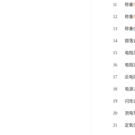
11
称重
12
称重
13
称重
14
掷落
15
电阻
16
电阻
17
近电
18
电源
19
闪烁
20
测电
21
定氧