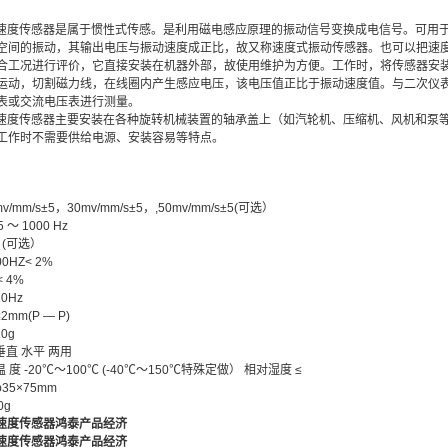
3振动速度传感器是属于惯性式传感。是利用磁电感应原理的振动信号变换成电信号。可
空间的振动，其输出电压与振动速度成正比，故又称速度式振动传感器。也可以把速
合工况进行评价，它直接安装在机器外部，故使用维护为方便。工作时，将传感器安
运动，切割磁力线，在线圈内产生感应电压，该电压值正比于振动速度值。与二次仪
表或交流电压表进行测量。
3振动速度传感器主要安装在各种旋转机械装置的轴承盖上（如汽轮机、压缩机、风机和
工作时不需要供给电源、安装容易等特点。
mv/mm/s±5，30mv/mm/s±5，,50mv/mm/s±5(可选）
～ 1000 Hz
z (可选）
300HZ< 2%
< 4%
0Hz
mm(P — P)
0g
垂直 水平 两用
 度 -20℃～100℃ (-40℃～150℃特殊定做） 相对湿度 ≤
35×75mm
0g
振动速度传感器鸿泰产品经济
振动速度传感器鸿泰产品经济