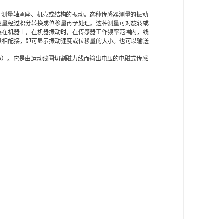
用于测量轴承座、机壳或结构的振动。这种传感器测量的振动
度量经过积分转换成位移量再予处理。这种测量可对旋转或
装在机器上，在机器振动时，在传感器工作频率范围内，线
表相配接，即可显示振动速度或位移量的大小。也可以输送
泵等）。它是由运动线圈切割磁力线而输出电压的电磁式传感