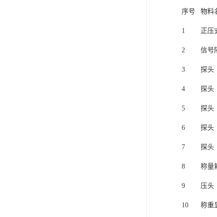
序号
物料
1
正压
2
信号
3
探头
4
探头
5
探头
6
探头
7
探头
8
称量
9
压头
10
称重