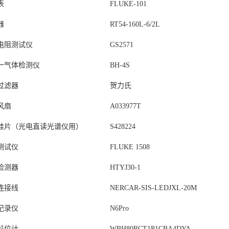
表
FLUKE-101
器
RT54-160L-6/2L
电阻测试仪
GS2571
一气体检测仪
BH-4S
过滤器
贺力氏
风扇
A033977T
硅片（光电直读光谱仪用）
S428224
测试仪
FLUKE 1508
检测器
HTYJ30-1
连接线
NERCAR-SIS-LEDJXL-20M
记录仪
N6Pro
料位计
WBH80RCT1P1CBA4DYA