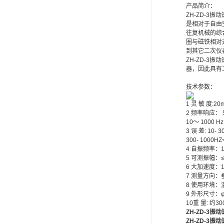
产品简介：
ZH-ZD-
是相对于自由
往复机械的综
圈与磁铁相对
到其它二次仪
ZH-ZD-
器，因此具有
技术参数：
1 灵 敏 度:20
2 频率响应： 5 
10～ 1000 H
3 误 差: 10- 
300- 1000HZ
4 自振频率：1
5 可测振幅：≤2
6 大加速度：1
7 测量方向：
8 使用环境：温
9 外形尺寸：φ
10重 量: 约30
ZH-ZD-3
ZH-ZD-3