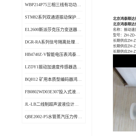
WBP214P75三相三线有功功率传感器鸿泰顺达产品稳定性好
特殊用处传感器
STM82系列双通道振动保护表鸿泰产品技术规格
北京鸿泰顺达供
特殊用途变送器
北京鸿泰顺达供
EL2600斯派莎克压力变送器技术规格
名称：振动速
型号：ZH-ZD-
长期供应ZH-
DGR-RA系列信号隔离处理器鸿泰产品技术规格
长期供应ZH-
长期供应ZH-
HB4740Z-V智能电压表鸿泰产品外形美观大方
LZDY1振动加速度传感器选型资料
BQH12 矿用本质型编码器鸿泰产品实物展示
FB0802WD03E307投入式液位计鸿泰产品选型参数
JL-LB二线制超声波液位计鸿泰产品外形美观大方
QBE2002-P5水管蒸汽压力传感器西门子产品技术规格