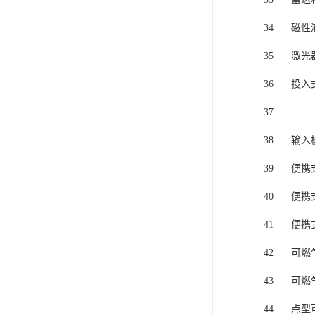
34
磁性
35
激光
36
投入
37
38
输入
39
便携
40
便携
41
便携
42
可燃
43
可燃
44
点型