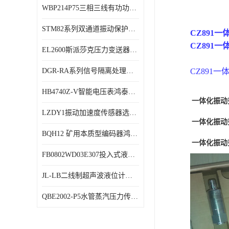
WBP214P75三相三线有功功率传感器鸿泰顺达产品稳定性好
特殊用处传感器
STM82系列双通道振动保护表鸿泰产品技术规格
CZ891
特殊用途变送器
CZ891
EL2600斯派莎克压力变送器技术规格
DGR-RA系列信号隔离处理器鸿泰产品技术规格
CZ891
HB4740Z-V智能电压表鸿泰产品外形美观大方
一体化振动
LZDY1振动加速度传感器选型资料
一体化振动
BQH12 矿用本质型编码器鸿泰产品实物展示
一体化振动
FB0802WD03E307投入式液位计鸿泰产品选型参数
JL-LB二线制超声波液位计鸿泰产品外形美观大方
QBE2002-P5水管蒸汽压力传感器西门子产品技术规格