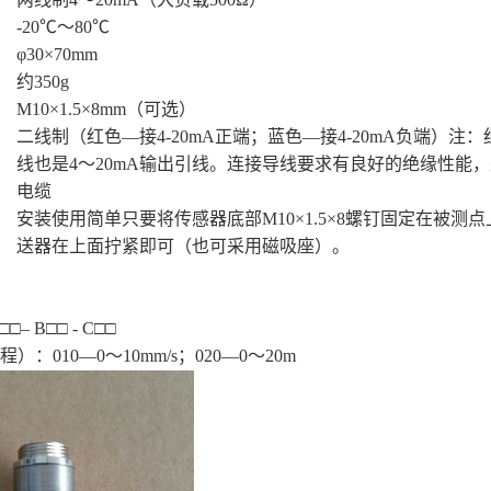
-20
℃
～
80
℃
φ
30×70mm
约
350g
M10×1.5×
8mm
（可选）
二线制（红色—接
4-20mA
正端；蓝色—接
4-20mA
负端）注：
线也是
4
～
20mA
输出引线。连接导线要求有良好的绝缘性能，
电缆
安装使用简单只要将传感器底部
M10×1.5×8
螺钉固定在被测点
送器在上面拧紧即可（也可采用磁吸座）。
□□
– B
□□
-
C
□□
程）：
010
—
0
～
10mm
/s
；
020
—
0
～
20m