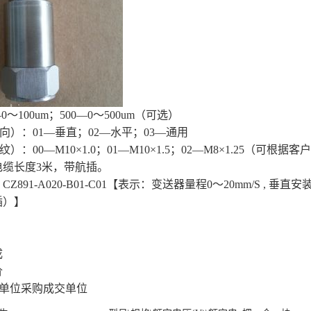
—
0
～
100um
；
500
—
0
～
500um
（可选）
向）：
01
—垂直；
02
—水平；
03
—通用
纹）：
00
—
M10
×1.0
；
01
—
M10×1.5
；
02
—
M8×1.25
（可根据客户
电缆长度
3
米，带航插。
：
CZ891-A020-B01-C01
【表示：
变送器量程
0
～
20mm/S ,
垂直安
插）】
）
成
价
用单位采购成交单位