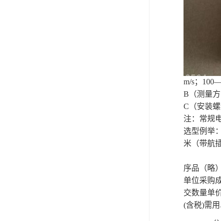
m
/s
；
100
B
（测量方
C
（安装螺
注：常规
选型例举
米（带航
序品（略
单位采购
交数量单
(含税)需