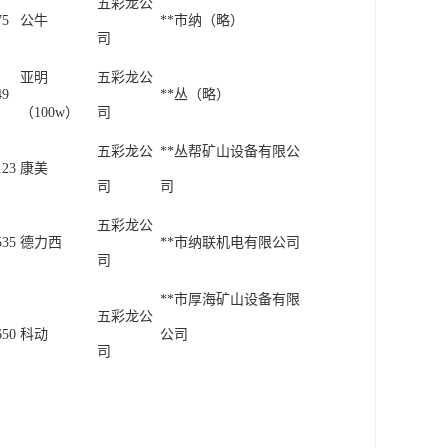
五彩龙公
75
公牛
**市纳（略）
司
亚明
五彩龙公
49
**丛（略）
（100w）
司
五彩龙公
**丛帮矿山设备有限公
123
康美
司
司
五彩龙公
535
德力西
**市纳联机电有限公司
司
**市厚海矿山设备有限
五彩龙公
650
科动
公司
司