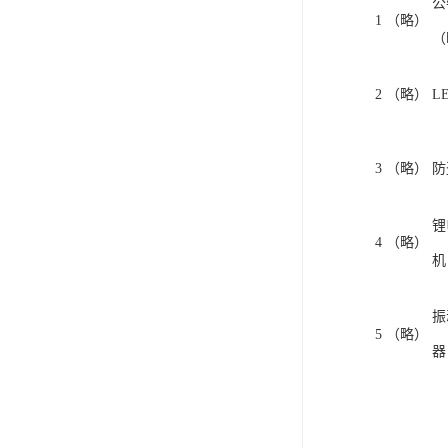
公
1
（略）
（
2
（略）
L
3
（略）
防
锂
4
（略）
机
振
5
（略）
器