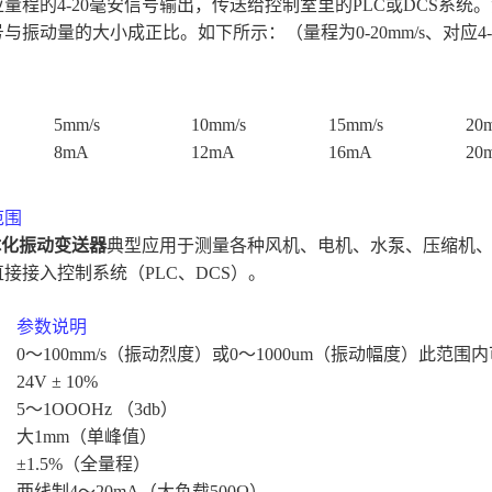
应量程的
4-20
毫安信号输出，传送给控制室里的
PLC
或
DCS
系统。
号与振动量的大小成正比。如下所示：（量程为
0
-20mm
/s
、对应
4
5mm
/s
10mm
/s
15mm
/s
20
8mA
12mA
16mA
20
范围
体化振动变送器
典型应用于测量各种风机、电机、水泵、压缩机
直接接入控制系统（
PLC
、
DCS
）。
参数说明
0
～
100mm
/s
（振动烈度）或
0
～
1000um
（振动幅度）此范围内
24V
±
10%
5
～
1OOOHz
（
3db
）
大
1mm
（单峰值）
±1.5
%
（全量程）
两线制
4
～
20mA
（大负载
500
Ω）