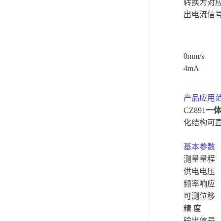
转换为对
出电流信
0mm
/s
4mA
产品应用
CZ891
一
化结构可
基本参数
测量量程
供电电压
频率响应
可测位移
精
度
输出信号