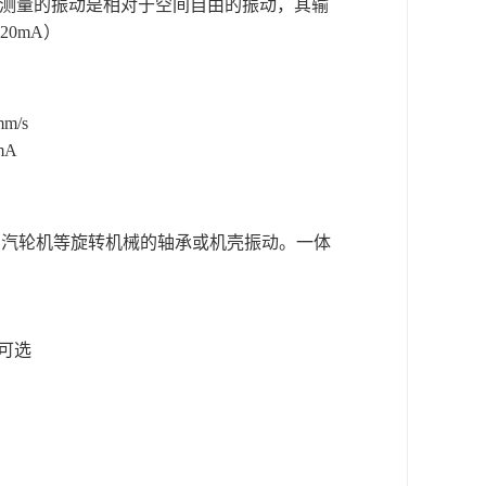
测量的振动是相对于空间自由的振动，其输
-20mA
）
mm
/s
mA
、汽轮机等旋转机械的轴承或机壳振动。一体
可选