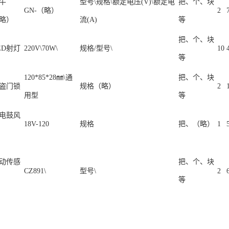
牛
型号\规格\额定电压(V)\额定电
把、个、块
GN-（略）
2
略）
流(A)
等
把、个、块
ED射灯
220V\70W\
规格/型号\
10
等
120*85*28㎜\通
把、个、块
盗门锁
规格（略）
2
用型
等
电鼓风
18V-120
规格
把、（略）
1
动传感
把、个、块
CZ891\
型号\
2
等