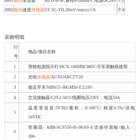
0001
振动
变送器
HZD-B-9F,量程0-20mm/s ,电源DC24V
个
2
0002
振动
速度
传感器
ST-5G-TH,20mV/mm/s±5％
个
4
采购明细
行
物品
/项目名称
号
1
滑线电源指示灯
/HCX-100MM/380V/天车滑触线使用
2
光电
传感器
\XUXOARCTT16\
3
接近开关
/NBN15-30GM50-E2/24V
4
交流接触器
/CJX2-5011/线圈电压220V，电流50A
温度变送器
/JY502/量程：0-100°C/ 精度0.5%/供电
5
24VDC
变频器
/ ABB/ACS550-01-06A9-4/含操作面板/输入：
6
380-