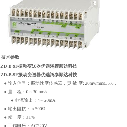
.
技术参数
HZD-B-9F振动变送器优选鸿泰顺达科技
HZD-B-9F振动变送器优选鸿泰顺达科技
● 输入信号：振动速度传感器，灵 敏 度:
20mv/mms±5%，
● 量 程：0～30mm/s
● 电流输出：4～20mA
● 输出阻抗：＜500Ω
● 精 度：±1%
● 工作电压：AC220V