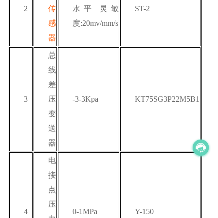
2
传
水平 灵敏
ST-2
感
度:20mv/mm/s
器
总
线
差
3
压
-3-3Kpa
KT75SG3P22M5B1
变
送
器
电
接
点
压
4
0-1MPa
Y-150