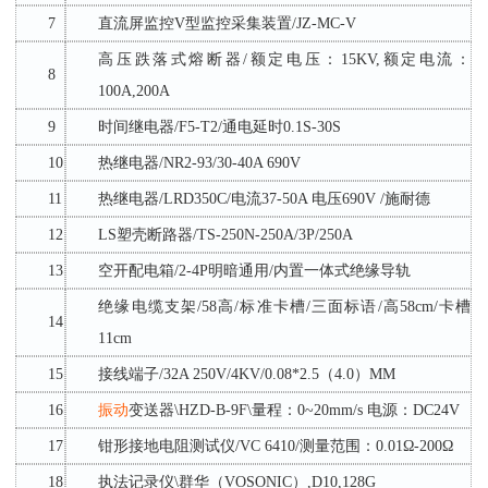
7
直流屏监控
V型监控采集装置/JZ-MC-V
高压跌落式熔断器
/额定电压：15KV,额定电流：
8
100A,200A
9
时间继电器
/F5-T2/通电延时0.1S-30S
10
热继电器
/NR2-93/30-40A 690V
11
热继电器
/LRD350C/电流37-50A 电压690V /施耐德
12
LS塑壳断路器/TS-250N-250A/3P/250A
13
空开配电箱
/2-4P明暗通用/内置一体式绝缘导轨
绝缘电缆支架
/58高/标准卡槽/三面标语/高58cm/卡槽
14
11cm
15
接线端子
/32A 250V/4KV/0.08*2.5（4.0）MM
16
振动
变送器
\HZD-B-9F\量程：0~20mm/s 电源：DC24V
17
钳形接地电阻测试仪
/VC 6410/测量范围：0.01Ω-200Ω
18
执法记录仪
\群华（VOSONIC）,D10,128G