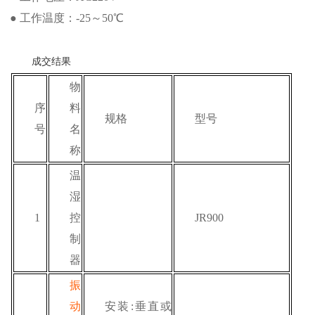
● 工作温度：-25～50℃
成交结果
物
序
料
规格
型号
号
名
称
温
湿
1
控
JR900
制
器
振
动
安装
:垂直或