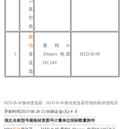
力
真
空
表
振
动
量程
0-
5
变
20mm/s 电源
HZD-B-9F
送
DC24V
器
HZD-B-9F振动变送器；HZD-B-9F振动变送器市场价格|供货电话
开标时间
2023-08-28 15:00
保证金(元)
￥ 0
项次
名称
型号规格
材质
图号
计量单位
招标数量
附件