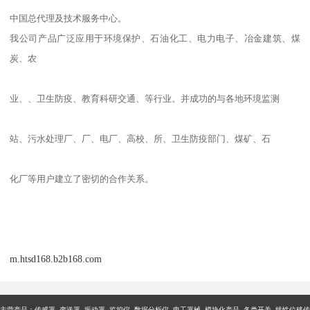
中国总代理及技术服务中心。
我公司产品广泛应用于环境保护、石油化工、电力电子、冶金建筑、煤
炭、农
业、、卫生防疫、教育科研交通、等行业。并成功的与各地环境监测
站、污水处理厂、厂、电厂、高校、所、卫生防疫部门、煤矿、石
化厂等用户建立了密切的合作关系。
m.htsd168.b2b168.com
主营产品：传感器 变送器 振动器 监控仪 数据分析仪 电工器械 模块化产品 各类开关 线性位移传