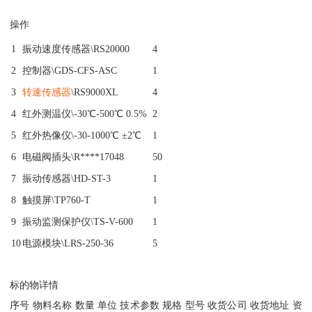
操作
1
振动速度传感器\RS20000
4
2
控制器\GDS-CFS-ASC
1
3
转速传感器
\RS9000XL
4
4
红外测温仪\-30℃-500℃ 0.5%
2
5
红外热像仪\-30-1000℃ ±2℃
1
6
电磁阀插头\R****17048
50
7
振动传感器\HD-ST-3
1
8
触摸屏\TP760-T
1
9
振动监测保护仪\TS-V-600
1
10
电源模块\LRS-250-36
5
标的物详情
序号 物料名称 数量 单位 技术参数 规格 型号 收货公司 收货地址 资