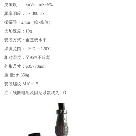
灵敏度： 20mV/mm/S
±5%
频率响应：5～300 Hz
振幅限：
2mm
（峰
-峰值）
大加速度：10g
安装方式：垂直或水平
温度范围： -30℃～
120℃
相对湿度：至95%不冷凝
外形尺寸：φ35×
78mm
重 量: 约
350g
安装螺纹:M10×1.5
注：线圈电阻及阻尼系数均为
20℃