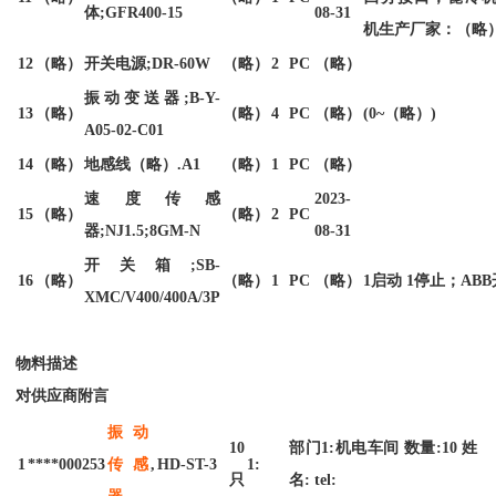
体;GFR400-15
08-31
机生产厂家：（略
12
（略）
开关电源;DR-60W
（略）
2
PC
（略）
振动变送器;B-Y-
13
（略）
（略）
4
PC
（略）
(0~（略）)
A05-02-C01
14
（略）
地感线（略）.A1
（略）
1
PC
（略）
速度传感
2023-
15
（略）
（略）
2
PC
器;NJ1.5;8GM-N
08-31
开关箱;SB-
16
（略）
（略）
1
PC
（略）
1启动 1停止；AB
XMC/V400/400A/3P
物料描述
对供应商附言
振动
10
部门1:机电车间 数量:10 姓
1
****000253
传感
,
HD-ST-3
1:
只
名: tel:
器