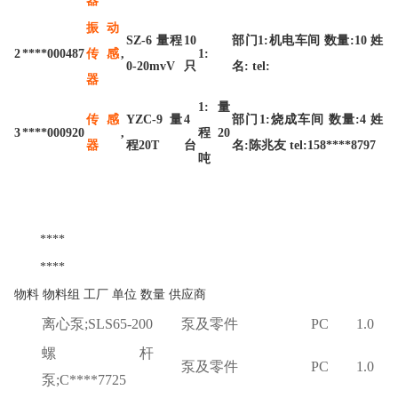
振动
SZ-6 量程
10
部门1:机电车间 数量:10 姓
2
****000487
传感
,
1:
0-20mvV
只
名: tel:
器
1:量
传感
YZC-9 量
4
部门1:烧成车间 数量:4 姓
3
****000920
,
程20
器
程20T
台
名:陈兆友 tel:158****8797
吨
****
****
物料
物料组
工厂
单位
数量
供应商
离心泵
;SLS65-200
泵及零件
PC
1.0
螺杆
泵及零件
PC
1.0
泵
;C****7725