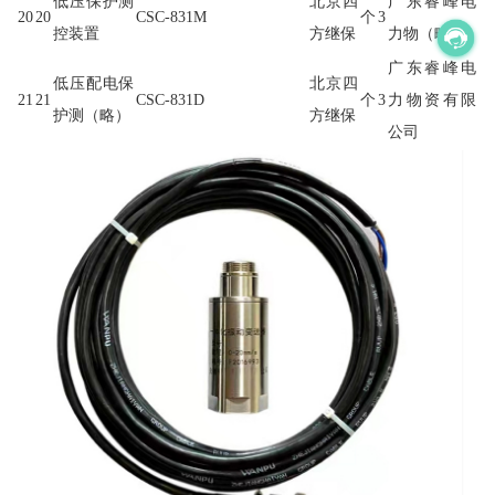
低压保护测
北京四
广东睿峰电
20
20
CSC-831M
个
3
控装置
方继保
力物（略）
广东睿峰电
低压配电保
北京四
21
21
CSC-831D
个
3
力物资有限
护测（略）
方继保
公司