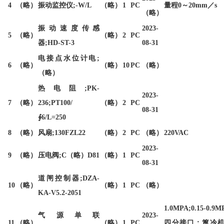
4
（略）
振动监控仪;-W/L
（略）
1
PC
量程0～20mm／s
（略）
振动速度传感
2023-
5
（略）
（略）
2
PC
器;HD-ST-3
08-31
电接点水位计电;
6
（略）
（略）
10
PC
（略）
（略）
热电阻;PK-
2023-
7
（略）
236;PT100/
（略）
2
PC
08-31
∮6/L=250
8
（略）
风扇;130FZL22
（略）
2
PC
（略）
220VAC
2023-
9
（略）
压电阀;C（略）D81
（略）
1
PC
08-31
道闸控制器;DZA-
10
（略）
（略）
1
PC
（略）
KA-V5.2-2051
1.0MPA;0.15-0.9M
气源单联
2023-
11
（略）
（略）
1
PC
四分接口；篦冷