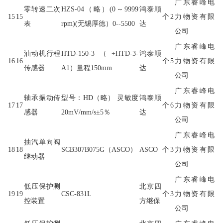
广东睿峰电
零转速二次
HZS-04（略）(0～9999
鸿泰顺
15
15
个
2
力物资有限
表
rpm)(无锡厚德）0--5500
达
公司
广东睿峰电
油动机行程
HTD-150-3（+HTD-3-
鸿泰顺
16
16
个
5
力物资有限
传感器
A1）量程150mm
达
公司
广东睿峰电
轴承振动传
型号：HD（略） 灵敏度
鸿泰顺
17
17
个
6
力物资有限
感器
20mV/mm/s±5％
达
公司
广东睿峰电
抽汽单向阀
18
18
SCB307B075G（ASCO）
ASCO
个
3
力物资有限
继动器
公司
广东睿峰电
低压保护测
北京四
19
19
CSC-831L
个
3
力物资有限
控装置
方继保
公司