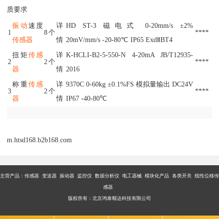
质要求
振动
速度
详
HD ST-3 磁电式 0-20mm/s ±2%
1
8
个
****
传感器
情
20mV/mm/s -20-80℃ IP65 ExdⅡBT4
扭矩
传感
详
K-HCLI-B2-5-550-N 4-20mA JB/T12935-
2
2
个
****
器
情
2016
称重
传感
详
9370C 0-60kg ±0.1%FS 模拟量输出 DC24V
3
2
个
****
器
情
IP67 -40-80℃
m.htsd168.b2b168.com
主营产品：传感器 变送器 振动器 监控仪 数据分析仪 电工器械 模块化产品 各类开关 线性位移传
感器
版权所有：北京鸿泰顺达科技有限公司