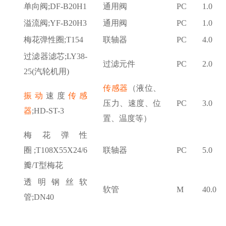
单向阀
;DF-B20H1
通用阀
PC
1.0
溢流阀
;YF-B20H3
通用阀
PC
1.0
梅花弹性圈
;T154
联轴器
PC
4.0
过滤器滤芯
;LY38-
过滤元件
PC
2.0
25(汽轮机用)
传感器
（液位、
振动
速度
传感
压力、速度、位
PC
3.0
器
;HD-ST-3
置、温度等）
梅花弹性
圈
;T108X55X24/6
联轴器
PC
5.0
瓣/T型梅花
透明钢丝软
软管
M
40.0
管
;DN40