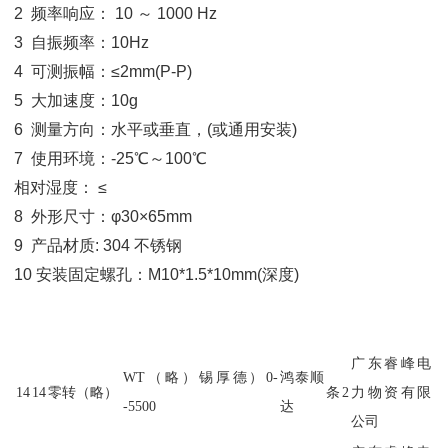
2 频率响应： 10 ～ 1000 Hz
3 自振频率：10Hz
4 可测振幅：≤2mm(P-P)
5 大加速度：10g
6 测量方向：水平或垂直，(或通用安装)
7 使用环境：-25℃～100℃
相对湿度： ≤
8 外形尺寸：φ30×65mm
9 产品材质: 304 不锈钢
10 安装固定螺孔：M10*1.5*10mm(深度)
广东睿峰电
WT（略）锡厚德）0-
鸿泰顺
14
14
零转（略）
条
2
力物资有限
-5500
达
公司