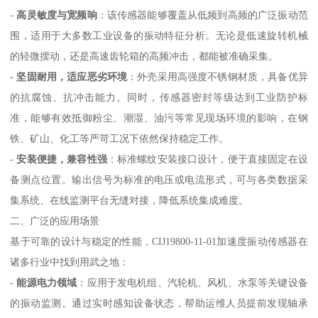
-
高灵敏度与宽频响
：该传感器能够覆盖从低频到高频的广泛振动范
围，适用于大多数工业设备的振动特征分析。无论是低速旋转机械
的轻微摆动，还是高速齿轮箱的高频冲击，都能被准确采集。
-
坚固耐用，适应恶劣环境
：外壳采用高强度不锈钢材质，具备优异
的抗腐蚀、抗冲击能力。同时，传感器密封等级达到工业防护标
准，能够有效抵御粉尘、潮湿、油污等常见现场环境的影响，在钢
铁、矿山、化工等严苛工况下依然保持稳定工作。
-
安装便捷，兼容性强
：标准螺纹安装接口设计，便于直接固定在设
备测点位置。输出信号为标准的电压或电流形式，可与各类数据采
集系统、在线监测平台无缝对接，降低系统集成难度。
二、广泛的应用场景
基于可靠的设计与稳定的性能，CIJ19800-11-01加速度振动传感器在
诸多行业中找到用武之地：
-
能源电力领域
：应用于发电机组、汽轮机、风机、水泵等关键设备
的振动监测。通过实时感知设备状态，帮助运维人员提前发现轴承