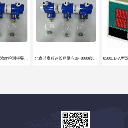
RBT-8000-FCX氢气浓度检测报警器北京地区供应商
北京鸿泰顺达长期供应BP-8000缆式液位计，0-5米现场显示；BP-8000缆式液位计，0-5米现场显示询价电话