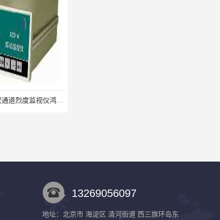
8500LD-A型双通道烈度监视仪鸿泰产品性价比好
CIJ-13400,CIJ13400,CIJ19900,CIJ-19200,CIJI3500Y转速传感器
13269056097
地址：北京市 海淀区 清河街道 西三旗环岛东