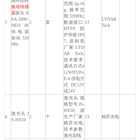
国外品牌
范围:2g-16
振动传感
g; 频率范
器
探头 X
围:3200Hz;
SA-2000-
LYDAR
3
2
套
数据接口:
13
NEO 外
Tech
HTTP; 防
供电源
护等级:IP6
振动 320
7; 原制造
0Hz
厂家:LYD
AR Tech;
技术要求:
通讯方式4
G/WIFI/Po
E/4 供电方
式DC12V
或24V
激光头 规
格型号:JS-
HX50; 原
激光头 J
4
2
个
生产厂家:
13
精昇光电
S-HX50
精昇光电;
技术参数:
激光划线