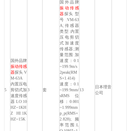
国外品牌
振动传感
器
探头 型
号:VM-63
A;传感器
类型:内置
压电剪切
式加速度
传感器;测
量范围:加
国外品牌
速度：0.1
振动传感
~199.9m/s
器
探头 V
2peak(RM
M-63A
S×1.414)
内置压电
速度：0.1
日本理音
5
剪切式加
3
套
~199.9mm/
13
公司
速度传感
sRMS 位
器 LO:10
移：0.001
HZ~1KH
~1.999mm
Z HI:1K
p_p(RMS×
HZ~15K
2.828);频
率范围:L
O:10HZ~1