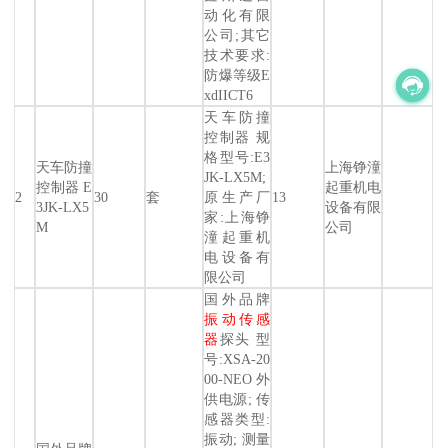
动化有限
公司;其它
技术要求:
防爆等级E
xdIICT6
天车防撞
控制器 规
格型号:E3
天车防撞
上海铮潼
JK-LX5M;
控制器 E
起重机电
2
30
套
原生产厂
13
3JK-LX5
设备有限
家:上海铮
M
公司
潼起重机
电设备有
限公司
国外品牌
振动传感
器
探头 型
号:XSA-20
00-NEO 外
供电源; 传
感器类型:
振动; 测量