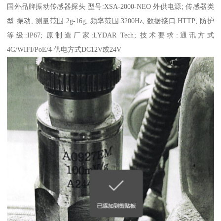
国外品牌
振动传感器
探头 型号:XSA-2000-NEO 外供电源; 传感器类
型:振动; 测量范围:2g-16g; 频率范围:3200Hz; 数据接口:HTTP; 防护
等级:IP67; 原制造厂家:LYDAR Tech; 技术要求:通讯方式
4G/WIFI/PoE/4 供电方式DC12V或24V