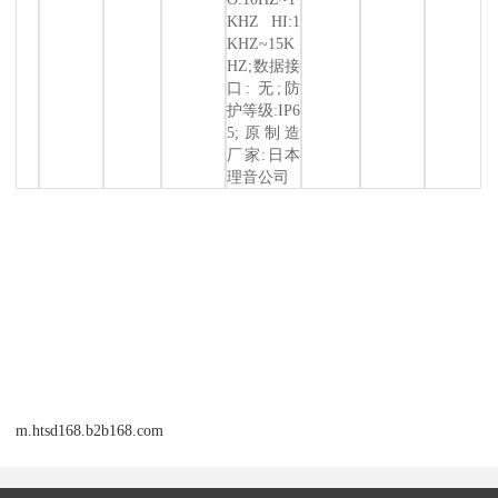
KHZ HI:1
KHZ~15K
HZ;数据接
口: 无;防
护等级:IP6
5;原制造
厂家:日本
理音公司
m.htsd168.b2b168.com