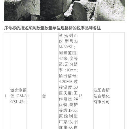
序号
标的描述
采购数量
数量单位
规格
标的税率
品牌
备注
激光测距
仪 型号:G
M-80/SL;
测量范围:
42米;度等
级:无;分辨
率:10mm;
输出信号:
4-20MA;过
程温度:60
激光测距
沈阳鑫斯
摄氏度;工
1
仪 GM-8
1
台
13
达自动化
作电压:24
0/SL 42m
有限公司
伏特;防护
等级:IP66;
原始制造
厂家:沈阳
鑫斯达自