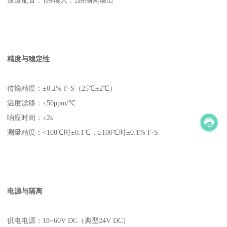
通道配置：1路输入，2路隔离输出
精度与稳定性
传输精度：±0.2% F·S（25℃±2℃）
温度漂移：≤50ppm/℃
响应时间：≤2s
测量精度：<100℃时±0.1℃，≥100℃时±0.1% F·S
电源与隔离
供电电源：18~60V DC（典型24V DC）