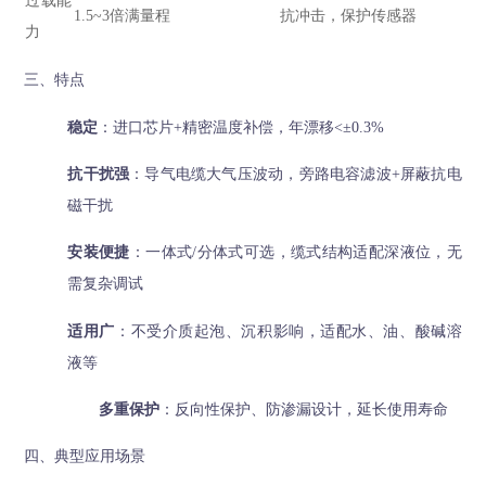
过载能
1.5~3倍满量程
抗冲击，保护传感器
力
三、特点
稳定
：进口芯片+精密温度补偿，年漂移<±0.3%
抗干扰强
：导气电缆大气压波动，旁路电容滤波+屏蔽抗电
磁干扰
安装便捷
：一体式/分体式可选，缆式结构适配深液位，无
需复杂调试
适用广
：不受介质起泡、沉积影响，适配水、油、酸碱溶
液等
多重保护
：反向性保护、防渗漏设计，延长使用寿命
四、典型应用场景