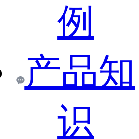
例
产品知
识