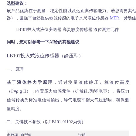
选型建议：
该产品优势在于测量、稳定性能以及远距离传输能力。若您需要其
器），世强平台还提供敏源传感的电子水尺液位传感器
MER
、灵动
LB101投入式液位变送器 高灵敏度传感器 液位测控元件
同时，您可以参考一下AI给的其他建议
LB101投入式液位传感器（静压型）
一、原理
基于
液体静力学原理
，通过测量液体静压计算液位高度
（P=ρ·g·H），内置压力敏感元件（扩散硅/陶瓷电容），将压力
信号转换为标准电信号输出，导气电缆平衡大气压影响，确保测
量精度。
二、关键技术参数（以LB101-01102为例）
参数项
典型值
说明