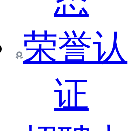
态
荣誉认
证