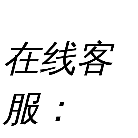
在线客
服：