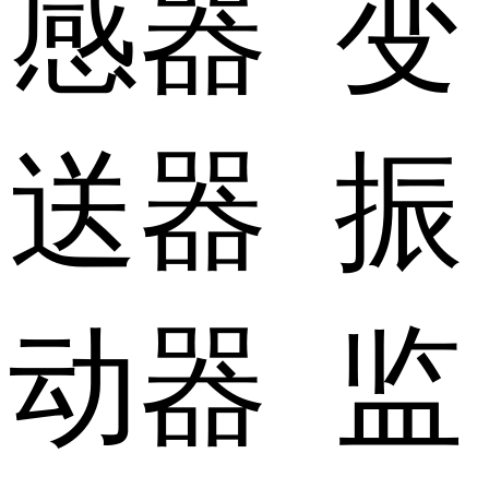
感器 变
送器 振
动器 监