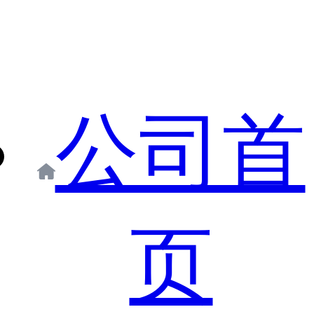
公司首
页