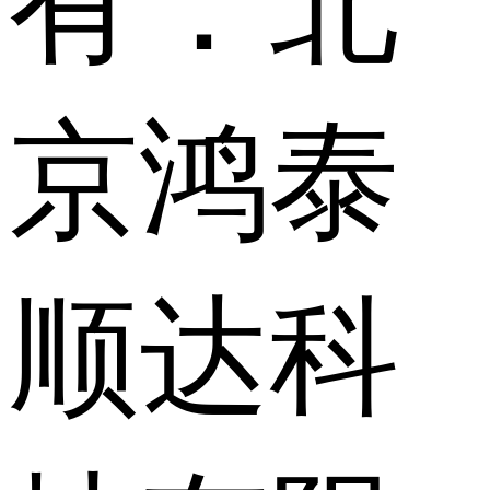
有：北
京鸿泰
顺达科