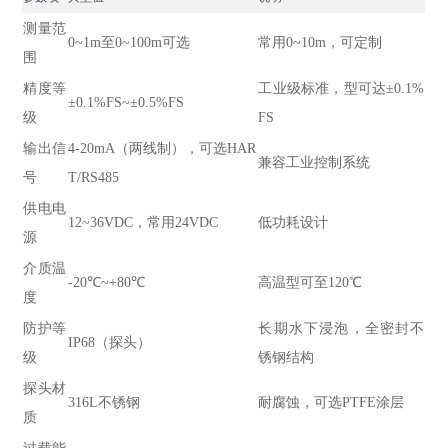
测量范
0~1m至0~100m可选
常用0~10m，可定制
围
精度等
工业级标准，型可达±0.1%
±0.1%FS~±0.5%FS
级
FS
输出信
4-20mA（两线制），可选HAR
兼容工业控制系统
号
T/RS485
供电电
12~36VDC，常用24VDC
低功耗设计
源
介质温
-20℃~+80℃
高温型可至120℃
度
防护等
长期水下浸泡，全密封不
IP68（探头）
级
锈钢结构
探头材
316L不锈钢
耐腐蚀，可选PTFE涂层
质