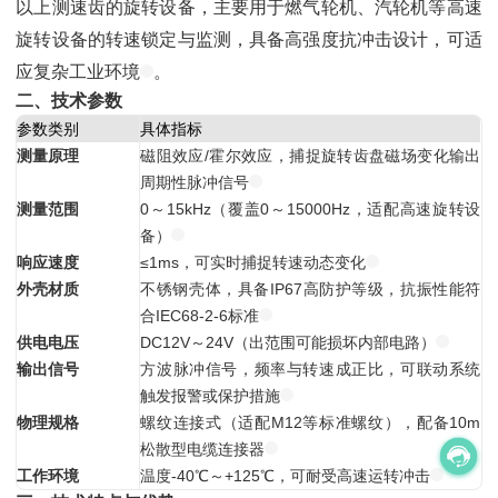
以上测速齿的旋转设备，主要用于燃气轮机、汽轮机等高速
旋转设备的转速锁定与监测，具备高强度抗冲击设计，可适
应复杂工业环境
。
二、技术参数
参数类别
具体指标
测量原理
磁阻效应/霍尔效应，捕捉旋转齿盘磁场变化输出
周期性脉冲信号
测量范围
0～15kHz（覆盖0～15000Hz，适配高速旋转设
备）
响应速度
≤1ms，可实时捕捉转速动态变化
外壳材质
不锈钢壳体，具备IP67高防护等级，抗振性能符
合IEC68-2-6标准
供电电压
DC12V～24V（出范围可能损坏内部电路）
输出信号
方波脉冲信号，频率与转速成正比，可联动系统
触发报警或保护措施
物理规格
螺纹连接式（适配M12等标准螺纹），配备10m
松散型电缆连接器
工作环境
温度-40℃～+125℃，可耐受高速运转冲击