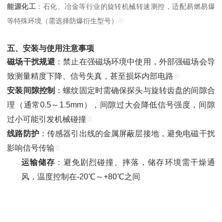
能源化工
：石化、冶金等行业的旋转机械转速测控，适配易燃易爆
等特殊环境（需选择防爆衍生型号）
五、安装与使用注意事项
磁场干扰规避
：禁止在强磁场环境中使用，外部强磁场会导
致测量精度下降、信号失真，甚至损坏内部电路
安装间隙控制
：螺纹固定时需确保探头与旋转齿盘的间隙合
理（通常0.5～1.5mm），间隙过大会降低信号强度，间隙
过小可能引发机械碰撞
线路防护
：传感器引出线的金属屏蔽层接地，避免电磁干扰
影响信号传输
运输储存
：避免剧烈碰撞、摔落，储存环境需干燥通
风，温度控制在-20℃～+80℃之间