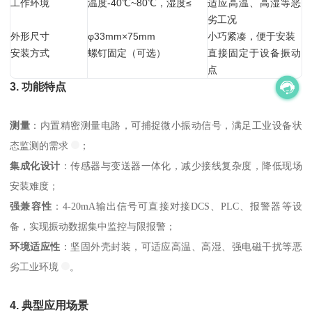
工作环境
温度-40℃~80℃，湿度≤
适应高温、高湿等恶
劣工况
外形尺寸
φ33mm×75mm
小巧紧凑，便于安装
安装方式
螺钉固定（可选）
直接固定于设备振动
点
3. 功能特点
测量
：内置精密测量电路，可捕捉微小振动信号，满足工业设备状
态监测的需求
；
集成化设计
：传感器与变送器一体化，减少接线复杂度，降低现场
安装难度；
强兼容性
：4-20mA输出信号可直接对接DCS、PLC、报警器等设
备，实现振动数据集中监控与限报警；
环境适应性
：坚固外壳封装，可适应高温、高湿、强电磁干扰等恶
劣工业环境
。
4. 典型应用场景