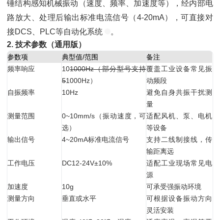
锤结构感知机械振动（速度、频率、加速度等），经内部电
路放大、处理后输出标准电流信号（4-20mA），可直接对
接DCS、PLC等自动化系统
。
2. 技术参数（通用版）
参数项
典型值/范围
备注
频率响应
10
1000Hz（部分型号支持
覆盖工业设备常见振
5
1000Hz）
动频段
自振频率
10Hz
避免自身共振干扰测
量
测量范围
0~10mm/s（振动速度，可
适配风机、泵、电机
选）
等设备
输出信号
4~20mA标准电流信号
支持二线制接线，传
输距离远
工作电压
DC12-24V±10%
适配工业现场常见电
源
加速度
10g
可承受强振动环境
测量方向
垂直或水平
可根据设备振动方向
灵活安装