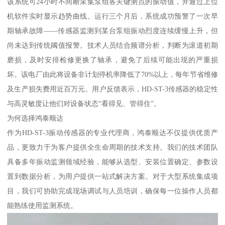
该系统可24小时不间断采集泵组各关键测点的振动值，并通过上位
机软件实时显示趋势曲线。运行三个月后，系统成功预警了一次早
期轴承故障——传感器监测到某台泵组振动烈度连续缓慢上升，但
尚未达到传统阈值报警。技术人员结合频谱分析，判断为滚道初期
磨损，及时安排检修更换了轴承，避免了后续可能出现的严重损
坏。该电厂由此将设备非计划停机率降低了70%以上，每年节省维修
及生产损失费用近百万元。用户反馈表示，HD-ST-3传感器的稳定性
与高灵敏度让他们对设备状态“看得见、管得住”。
为何选择鸿泰顺达
作为HD-ST-3振动传感器的专业代理商，鸿泰顺达不仅提供优质产
品，更致力于为客户提供全生命周期的技术支持。我们的技术团队
具备多年振动监测领域经验，能够从选型、安装位置确定、参数设
置到数据分析，为用户提供一站式解决方案。对于大型系统集成项
目，我们可协助完成现场调试与人员培训，确保每一位操作人员都
能熟练使用监测系统。