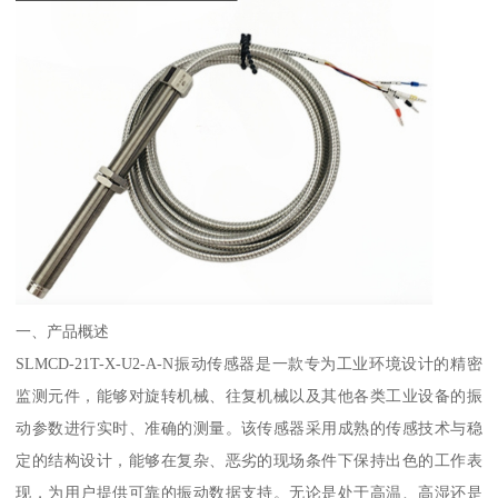
一、产品概述
SLMCD-21T-X-U2-A-N振动传感器是一款专为工业环境设计的精密
监测元件，能够对旋转机械、往复机械以及其他各类工业设备的振
动参数进行实时、准确的测量。该传感器采用成熟的传感技术与稳
定的结构设计，能够在复杂、恶劣的现场条件下保持出色的工作表
现，为用户提供可靠的振动数据支持。无论是处于高温、高湿还是