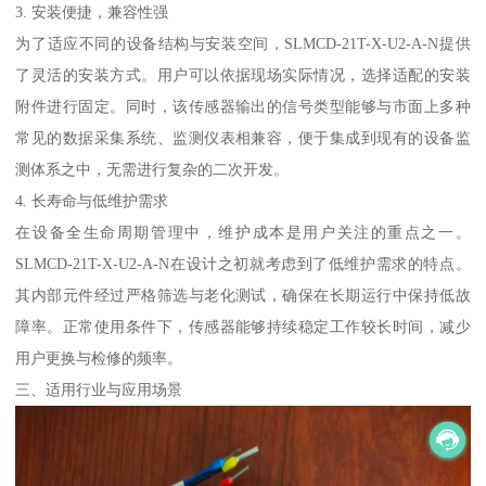
3. 安装便捷，兼容性强
为了适应不同的设备结构与安装空间，SLMCD-21T-X-U2-A-N提供
了灵活的安装方式。用户可以依据现场实际情况，选择适配的安装
附件进行固定。同时，该传感器输出的信号类型能够与市面上多种
常见的数据采集系统、监测仪表相兼容，便于集成到现有的设备监
测体系之中，无需进行复杂的二次开发。
4. 长寿命与低维护需求
在设备全生命周期管理中，维护成本是用户关注的重点之一。
SLMCD-21T-X-U2-A-N在设计之初就考虑到了低维护需求的特点。
其内部元件经过严格筛选与老化测试，确保在长期运行中保持低故
障率。正常使用条件下，传感器能够持续稳定工作较长时间，减少
用户更换与检修的频率。
三、适用行业与应用场景