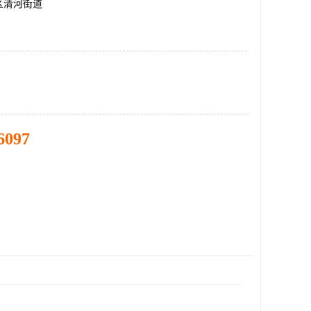
区清河街道
6097