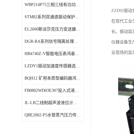
WBP214P75三相三线有功功率传感器鸿泰顺达产品稳定性好
特殊用处传感器
ZZD92
STM82系列双通道振动保护表鸿泰产品技术规格
特殊用途变送器
在现代工业
EL2600斯派莎克压力变送器技术规格
长。振动监
DGR-RA系列信号隔离处理器鸿泰产品技术规格
仪器设备生
业现场的监测
HB4740Z-V智能电压表鸿泰产品外形美观大方
LZDY1振动加速度传感器选型资料
BQH12 矿用本质型编码器鸿泰产品实物展示
FB0802WD03E307投入式液位计鸿泰产品选型参数
JL-LB二线制超声波液位计鸿泰产品外形美观大方
QBE2002-P5水管蒸汽压力传感器西门子产品技术规格