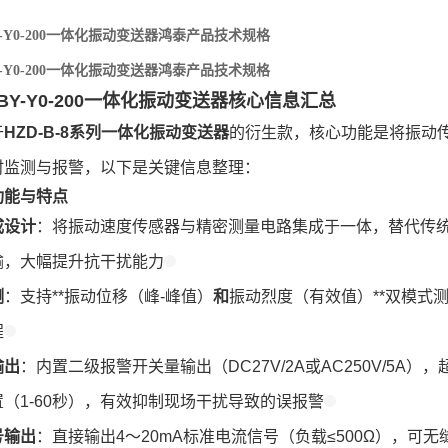
BY-Y0-200一体化振动变送器鸿泰产品技术规格
BY-Y0-200一体化振动变送器鸿泰产品技术规格
-8BY-Y0-200一体化振动变送器核心信息汇总
于
HZD-B-8系列一体化振动变送器
的衍生款，核心功能是将振动
时监测与报警，以下是关键信息整理：
功能与特点
成设计
：将振动速度传感器与精密测量电路集成于一体，替代传统
输，大幅提升抗干扰能力
测
：支持**振动位移（峰-峰值）
和
振动烈度（有效值）**双模式
程
输出
：内置二级报警开关量输出（DC27V/2A或AC250V/5
（1-60秒），有效抑制现场干扰导致的误报警
号输出
：直接输出4～20mA标准电流信号（负载≤500Ω），可无