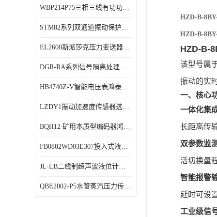
WBP214P75三相三线有功功率传感器鸿泰顺达产品稳定性好
特殊用处传感器
HZD-B-8
STM82系列双通道振动保护表鸿泰产品技术规格
特殊用途变送器
HZD-B-8
EL2600斯派莎克压力变送器技术规格
HZD-B
该型号属
DGR-RA系列信号隔离处理器鸿泰产品技术规格
振动的实
HB4740Z-V智能电压表鸿泰产品外形美观大方
一、核心
LZDY1振动加速度传感器选型资料
一体化集
长距离传
BQH12 矿用本质型编码器鸿泰产品实物展示
双参数监
FB0802WD03E307投入式液位计鸿泰产品选型参数
活切换量
JL-LB二线制超声波液位计鸿泰产品外形美观大方
智能报警
QBE2002-P5水管蒸汽压力传感器西门子产品技术规格
延时可设置
工业级信