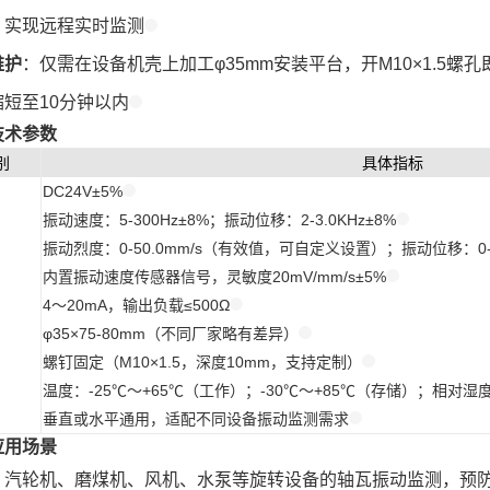
，实现远程实时监测
维护
：仅需在设备机壳上加工φ35mm安装平台，开M10×1.5
短至10分钟以内
技术参数
别
具体指标
DC24V±5%
振动速度：5-300Hz±8%；振动位移：2-3.0KHz±8%
振动烈度：0-50.0mm/s（有效值，可自定义设置）；振动位移：0
内置振动速度传感器信号，灵敏度20mV/mm/s±5%
4～20mA，输出负载≤500Ω
φ35×75-80mm（不同厂家略有差异）
螺钉固定（M10×1.5，深度10mm，支持定制）
温度：-25℃～+65℃（工作）；-30℃～+85℃（存储）；相对湿
垂直或水平通用，适配不同设备振动监测需求
应用场景
：汽轮机、磨煤机、风机、水泵等旋转设备的轴瓦振动监测，预