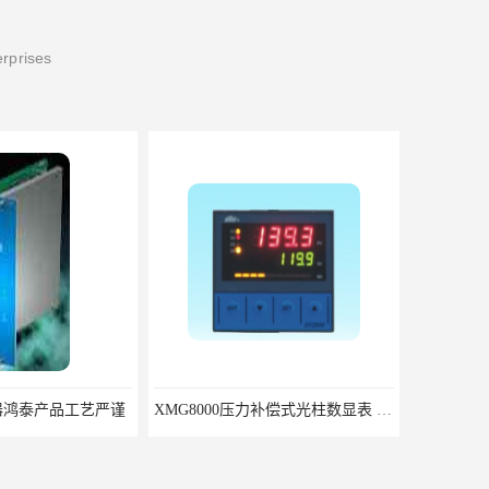
erprises
键相器鸿泰产品工艺严谨
XMG8000压力补偿式光柱数显表 XMG82666优选北京鸿泰顺达科技