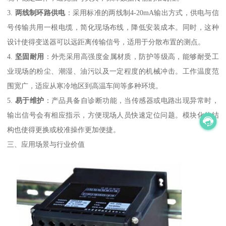
3.
两线制环路供电
：采用标准的两线制4-20mA输出方式，供电与信
号传输共用一根电缆，简化现场布线，降低安装成本。同时，这种
设计使得变送器可以远距离传输信号，适用于分散布置的测点。
4.
坚固耐用
：外壳采用高强度金属材质，防护等级高，能够耐受工
业现场的粉尘、潮湿、油污以及一定程度的机械冲击。工作温度范
围宽广，适应从寒冷地区到高温车间等多种环境。
5.
易于维护
：产品具备自诊断功能，当传感器或电路出现异常时，
输出信号会有相应指示，方便现场人员快速定位问题。模块化的结
构也使得更换或校准操作更加便捷。
三、应用场景与行业价值