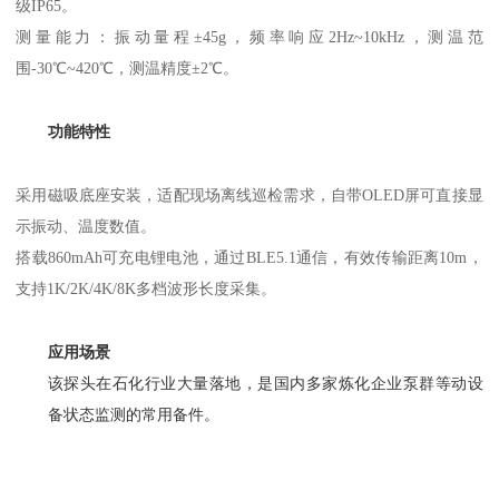
级IP65。
测量能力：振动量程±45g，频率响应2Hz~10kHz，测温范
围-30℃~420℃，测温精度±2℃。
功能特性
采用磁吸底座安装，适配现场离线巡检需求，自带OLED屏可直接显
示振动、温度数值。
搭载860mAh可充电锂电池，通过BLE5.1通信，有效传输距离10m，
支持1K/2K/4K/8K多档波形长度采集。
应用场景
该探头在石化行业大量落地，是国内多家炼化企业泵群等动设
备状态监测的常用备件。