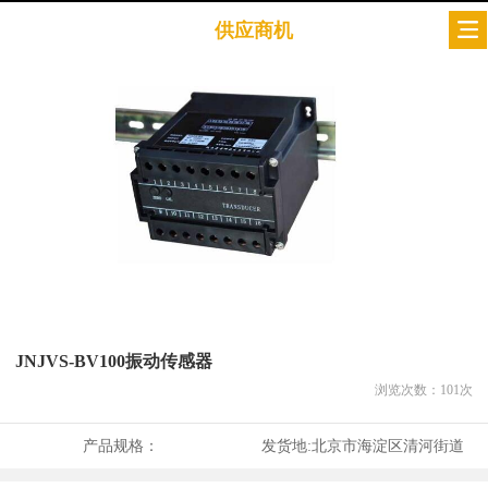
供应商机
JNJVS-BV100振动传感器
浏览次数：
101
次
产品规格：
发货地:
北京市海淀区清河街道