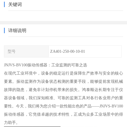
关键词
详细说明
型号
ZA401-250-00-10-01
JNJVS-BV100振动传感器：工业监测的可靠之选
在现代工业环境中，设备的稳定运行是保障生产效率与安全的核心
要素。振动监测作为设备状态检测的重要手段，能够提前发现机械
故障的隐患，避免非计划停机带来的损失。鸿泰顺达长期专注于仪
器设备领域，我们深知精准、可靠的监测工具对各行各业用户的重
要性。今天，我们将为您介绍一款性能出色的产品——JNJVS-BV100
振动传感器，它凭借卓越的技术特性，正成为众多工业场景中的得
力助手。