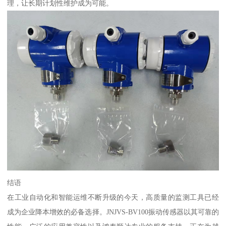
理，让长期计划性维护成为可能。
结语
在工业自动化和智能运维不断升级的今天，高质量的监测工具已经
成为企业降本增效的必备选择。JNJVS-BV100振动传感器以其可靠的