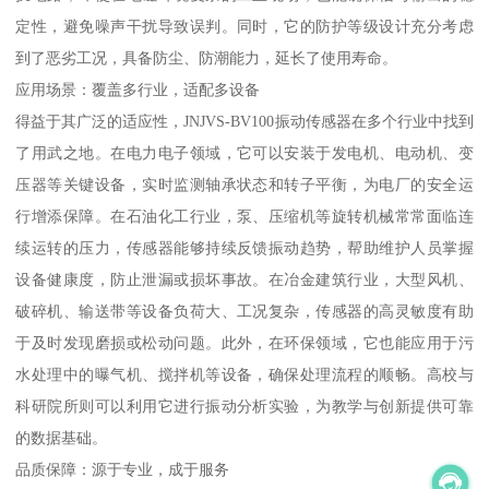
定性，避免噪声干扰导致误判。同时，它的防护等级设计充分考虑
到了恶劣工况，具备防尘、防潮能力，延长了使用寿命。
应用场景：覆盖多行业，适配多设备
得益于其广泛的适应性，JNJVS-BV100振动传感器在多个行业中找到
了用武之地。在电力电子领域，它可以安装于发电机、电动机、变
压器等关键设备，实时监测轴承状态和转子平衡，为电厂的安全运
行增添保障。在石油化工行业，泵、压缩机等旋转机械常常面临连
续运转的压力，传感器能够持续反馈振动趋势，帮助维护人员掌握
设备健康度，防止泄漏或损坏事故。在冶金建筑行业，大型风机、
破碎机、输送带等设备负荷大、工况复杂，传感器的高灵敏度有助
于及时发现磨损或松动问题。此外，在环保领域，它也能应用于污
水处理中的曝气机、搅拌机等设备，确保处理流程的顺畅。高校与
科研院所则可以利用它进行振动分析实验，为教学与创新提供可靠
的数据基础。
品质保障：源于专业，成于服务