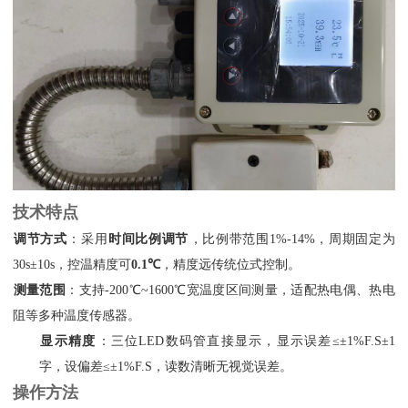
技术特点
调节方式
‌：采用‌
时间比例调节
‌，比例带范围1%-14%，周期固定为
30s±10s，控温精度可‌
0.1℃
‌，精度远传统位式控制。
测量范围
‌：支持-200℃~1600℃宽温度区间测量，适配热电偶、热电
阻等多种温度传感器。
显示精度
‌：三位LED数码管直接显示，显示误差≤±1%F.S±1
字，设偏差≤±1%F.S，读数清晰无视觉误差。
操作方法