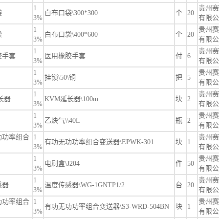
1
贵州赛
袋
白布口袋\300*300
个
20
3%
有限公
1
贵州赛
袋
白布口袋\400*600
个
20
3%
有限公
1
贵州赛
胶手套
医用橡胶手套
付
6
3%
有限公
1
贵州赛
挂锁\50\铜
把
5
3%
有限公
1
贵州赛
长器
KVM延长器\100m
块
2
3%
有限公
1
贵州赛
乙炔气\\40L
瓶
2
3%
有限公
功功率组合
1
贵州赛
有功无功功率组合变送器\EPWK-301
块
1
3%
有限公
1
贵州赛
电刷盒\J204
件
50
3%
有限公
1
贵州赛
感器
温度传感器\WG-1GNTP1/2
台
20
3%
有限公
功功率组合
1
贵州赛
有功无功功率组合变送器\S3-WRD-504BN
块
1
3%
有限公