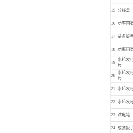
15
分线盒
16
功率因
17
链条扳
18
功率因
水轮发
19
片
水轮发
20
片
21
水轮发
22
水轮发
23
试电笔
24
成套扳