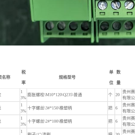
税
单
数
资名称
规格型号
率
位
量
1
贵州赛
栓
膨胀螺栓\M10*120\Q235\普通
个
20
3%
有限公
1
贵州赛
丝
十字螺丝\3#*150\橡塑柄
把
6
3%
有限公
1
贵州赛
丝
十字螺丝\2#*100\橡塑柄
把
6
3%
有限公
1
贵州赛
刷子\1″\漆刷
把
20