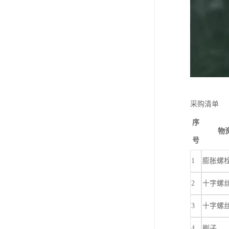
采购清单
序
物
号
1
膨胀螺
2
十字螺
3
十字螺
4
刷子