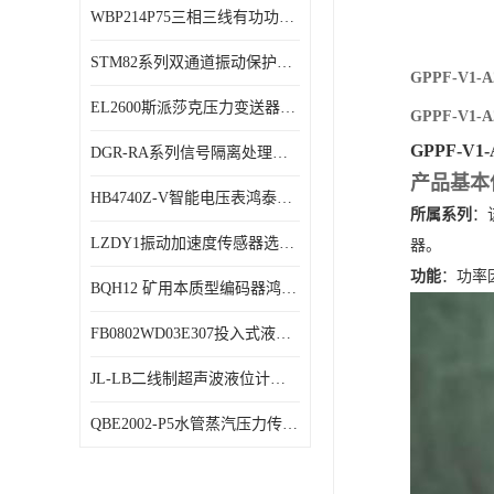
WBP214P75三相三线有功功率传感器鸿泰顺达产品稳定性好
特殊用处传感器
STM82系列双通道振动保护表鸿泰产品技术规格
特殊用途变送器
GPPF-V1
EL2600斯派莎克压力变送器技术规格
GPPF-V1
GPPF-V
DGR-RA系列信号隔离处理器鸿泰产品技术规格
产品基本
HB4740Z-V智能电压表鸿泰产品外形美观大方
所属系列
‌
LZDY1振动加速度传感器选型资料
器。
功能
‌：功
BQH12 矿用本质型编码器鸿泰产品实物展示
FB0802WD03E307投入式液位计鸿泰产品选型参数
JL-LB二线制超声波液位计鸿泰产品外形美观大方
QBE2002-P5水管蒸汽压力传感器西门子产品技术规格