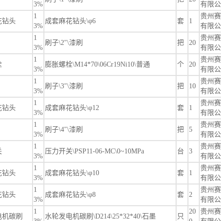
3%
有限公
1
贵州赛
花钻头
成套麻花钻头\φ6
套
1
3%
有限公
1
贵州赛
刷子\2″\漆刷
把
20
3%
有限公
1
贵州赛
栓
膨胀螺栓\M14*70\06Cr19Ni10\普通
个
20
3%
有限公
1
贵州赛
刷子\3″\漆刷
把
10
3%
有限公
1
贵州赛
花钻头
成套麻花钻头\φ12
套
1
3%
有限公
1
贵州赛
刷子\4″\漆刷
把
5
3%
有限公
1
贵州赛
关
压力开关\PSP11-06-MC\0~10MPa
台
3
3%
有限公
1
贵州赛
花钻头
成套麻花钻头\φ10
套
1
3%
有限公
1
贵州赛
花钻头
成套麻花钻头\φ8
套
2
3%
有限公
1
20
贵州赛
电机碳刷
水轮发电机碳刷\D214\25*32*40\石墨
只