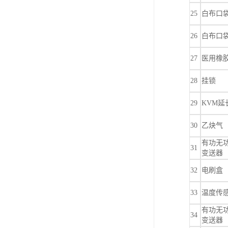
25
白布口
26
白布口
27
医用橡
28
挂锁
29
KVM延
30
乙炔气
有功无
31
变送器
32
电刷盒
33
温度传
有功无
34
变送器