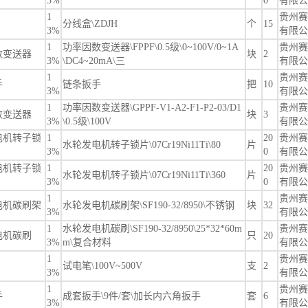
3%
0
有限公
1
贵州赛
分线盒\ZDJH
个
15
3%
有限公
1
功率因数变送器\FPPF\0.5级\0~100V/0~1A
贵州赛
数变送器
块
2
3%
\DC4~20mA\三
有限公
1
贵州赛
手
链条扳手
把
10
3%
有限公
1
功率因数变送器\GPPF-V1-A2-F1-P2-03/D1
贵州赛
数变送器
块
3
3%
\0.5级\100V
有限公
电机转子锁
1
20
贵州赛
水轮发电机转子锁片\07Cr19Ni11Ti\80
片
3%
0
有限公
电机转子锁
1
20
贵州赛
水轮发电机转子锁片\07Cr19Ni11Ti\360
片
3%
0
有限公
1
贵州赛
电机碳刷架
水轮发电机碳刷架\SF190-32/8950\不锈钢
块
32
3%
有限公
1
水轮发电机碳刷\SF190-32/8950\25*32*60m
贵州赛
电机碳刷
只
20
3%
m\复合材料
有限公
1
贵州赛
试电笔\100V~500V
支
2
3%
有限公
1
贵州赛
手
成套扳手\9件/套\加长内六角扳手
套
6
3%
有限公