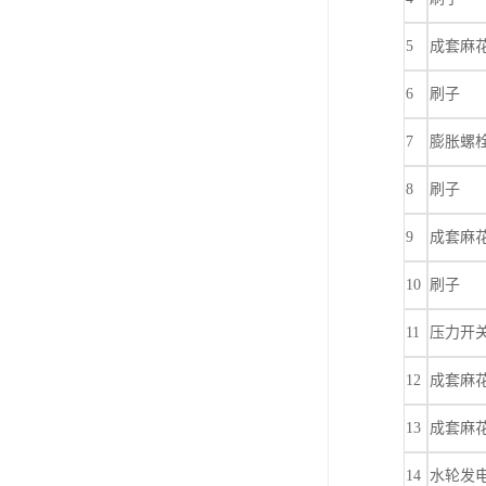
5
成套麻
6
刷子
7
膨胀螺
8
刷子
9
成套麻
10
刷子
11
压力开
12
成套麻
13
成套麻
14
水轮发