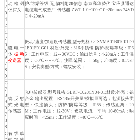
4
动检测
护/防爆等级:无;物料附加信息:南京高华替代 宝应县通达
2
仪探头
电缆电气成套厂 传感器:ZWT-1 0~100℃ 0~20mm/s 24VD
9
C 4~20mA
4
2
C
7
振动/速度/加速度传感器;型号规格:GCSVMA01B01C01D0
0
磁电一
1E01F01G01;材质:外壳：316不锈钢 防护/防爆等级：IP6
9
体
振动
5；工作电压：12～30VDC；输出信号：4-20mA；工作温
9
变送器
度：-30℃～+70℃；测量范围：士 50g；准确度：0.5%F
7
S；安装类型/方式：螺纹安装；
8
0
C
7
光电传感器;型号规格:GLRF-C020CY04-01;材质:外壳：铝
0
镜反射
合金 输出配置：RS485/开关量/模拟量可选；电源接头类
9
式光电
型：快接插头；防护/防爆等级：IP65；传感距离：20
9
传感器
M；工作电压：12-30V；负载电流：平均 10-80mA；响
7
应时间：<25ms；工作温度：-40℃-+65℃；
8
8
C
有线单
7
轴加速