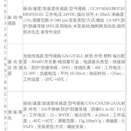
6
振动/速度/加速度传感器;型号规格：GCSVMA01B01C01
6
D01F01G01 工作电压:24VDC;输出信号:4~20mA;准确度:
5
振动传
±5%;测量范围:0~500 μm;安装类型/方式:螺纹 1/4 NPT;防
3
感器
护/防爆等级:IP65;应用场合:水泵振动;物料附加信息:能环
2
部水生态 条管作业区
4
4
C
7
光电传感器;型号规格:GH-GY50-L;材质:外壳:塑料 输出配
0
激光雷
置：RS485/开关量/模拟量可选；电源接头类型：快接插
9
达传感
头；防护/防爆等级：IP65；传感距离：4M；工作电压：
9
器
12-30V；负载电流：平均 10-50mA；响应时间：<25ms；
7
工作温度：-20℃-+60℃；
8
6
C
7
振动/速度/加速度传感器;型号规格:GYS-CVA230-2A10;材
0
质:外壳：316不锈钢 防护/防爆等级：防爆Ex ia IIC T4 G
9
测振探
a；工作电压：12～30VDC；输出信号：4-20mA；工作温
9
头
度：-40℃~+85℃；测量范围：15g,100mV/g；准确度：0.
7
5%FS；安装类型/方式：螺纹安装；
7