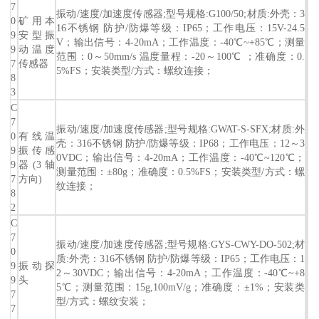
7
振动/速度/加速度传感器;型号规格:G100/50;材质:外壳：3
0
矿用本
16不锈钢 防护/防爆等级：IP65；工作电压：15V-24.5
9
安型振
V；输出信号：4-20mA；工作温度：-40℃~+85℃；测量
9
动温度
范围：0～50mm/s 温度量程：-20～100℃ ；准确度：0.
7
传感器
5%FS；安装类型/方式：螺纹连接；
8
3
C
7
振动/速度/加速度传感器;型号规格:GWAT-S-SFX;材质:外
0
有线温
壳：316不锈钢 防护/防爆等级：IP68；工作电压：12～3
9
振传感
0VDC；输出信号：4-20mA；工作温度：-40℃~120℃；
9
器(3轴
测量范围：±80g；准确度：0.5%FS；安装类型/方式：螺
7
方向)
纹连接；
8
2
C
7
振动/速度/加速度传感器;型号规格:GYS-CWY-DO-502;材
0
质:外壳：316不锈钢 防护/防爆等级：IP65；工作电压：1
9
振动探
2～30VDC；输出信号：4-20mA；工作温度：-40℃~+8
9
头
5℃；测量范围：15g,100mV/g；准确度：±1%；安装类
7
型/方式：螺纹安装；
7