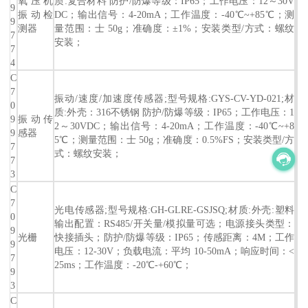
氧压机
质:复合材料 防护/防爆等级：IP65；工作电压：12～30V
9
振动检
DC；输出信号：4-20mA；工作温度：-40℃~+85℃；测
9
测器
量范围：士 50g；准确度：±1%；安装类型/方式：螺纹
7
安装；
7
4
C
7
振动/速度/加速度传感器;型号规格:GYS-CV-YD-021;材
0
质:外壳：316不锈钢 防护/防爆等级：IP65；工作电压：1
9
振动传
2～30VDC；输出信号：4-20mA；工作温度：-40℃~+8
9
感器
5℃；测量范围：士 50g；准确度：0.5%FS；安装类型/方
7
式：螺纹安装；
7
3
C
7
光电传感器;型号规格:GH-GLRE-GSJSQ;材质:外壳:塑料
0
输出配置：RS485/开关量/模拟量可选；电源接头类型：
9
光栅
快接插头；防护/防爆等级：IP65；传感距离：4M；工作
9
电压：12-30V；负载电流：平均 10-50mA；响应时间：<
7
25ms；工作温度：-20℃-+60℃；
9
3
C