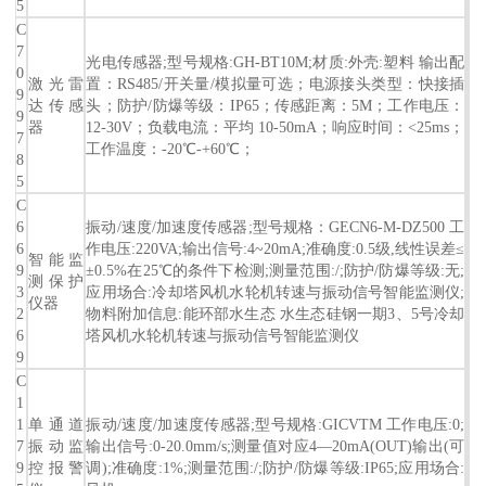
5
C
7
光电传感器;型号规格:GH-BT10M;材质:外壳:塑料 输出配
0
激光雷
置：RS485/开关量/模拟量可选；电源接头类型：快接插
9
达传感
头；防护/防爆等级：IP65；传感距离：5M；工作电压：
9
器
12-30V；负载电流：平均 10-50mA；响应时间：<25ms；
7
工作温度：-20℃-+60℃；
8
5
C
6
振动/速度/加速度传感器;型号规格：GECN6-M-DZ500 工
6
作电压:220VA;输出信号:4~20mA;准确度:0.5级,线性误差≤
智能监
9
±0.5%在25℃的条件下检测;测量范围:/;防护/防爆等级:无;
测保护
3
应用场合:冷却塔风机水轮机转速与振动信号智能监测仪;
仪器
2
物料附加信息:能环部水生态 水生态硅钢一期3、5号冷却
6
塔风机水轮机转速与振动信号智能监测仪
9
C
1
1
单通道
振动/速度/加速度传感器;型号规格:GICVTM 工作电压:0;
7
振动监
输出信号:0-20.0mm/s;测量值对应4―20mA(OUT)输出(可
9
控报警
调);准确度:1%;测量范围:/;防护/防爆等级:IP65;应用场合: