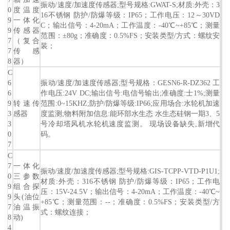
振动/速度/加速度传感器;型号规格:GWAT-S;材质:外壳：3
0
度温度
16不锈钢 防护/防爆等级：IP65；工作电压：12～30VD
9
一体化
C；输出信号：4-20mA；工作温度：-40℃~+85℃；测量
9
传感器
范围：±80g；准确度：0.5%FS；安装类型/方式：螺纹安
7
（复合
装；
7
传感
8
器）
C
6
振动/速度/加速度传感器;型号规格：GESN6-R-DZ362 工
6
作电压:24V DC;输出信号:电信号输出;准确度:士1%;测量
9
转速传
范围:0~15KHZ;防护/防爆等级:IP66;应用场合:水轮机加速
3
感器
度监测;物料附加信息:能环部水生态 水生态硅钢一期3、5
3
号冷却塔风机水轮机速度监测。 现场设备缺失,新增代
0
码。
7
C
7
一体化
振动/速度/加速度传感器;型号规格:GIS-TCPP-VTD-P1U1;
0
三参数
材质:外壳：316不锈钢 防护/防爆等级：IP65；工作电
9
组合探
压：15V-24.5V；输出信号：4-20mA；工作温度：-40℃~
9
头(油位
+85℃；测量范围：--；准确度：0.5%FS；安装类型/方
7
油温振
式：螺纹连接；
8
动)
4