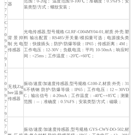
范围：0-20g； 温度范围:0-100℃；准确度：0.5%FS；安
7
器
装类型/方式：螺纹安装；
7
7
C
7
光电传感器;型号规格:GLRF-C004MY04-01;材质:外壳:塑
0
背景抑
料 输出配置：RS485/开关量/模拟量可选；电源接头类
9
制光电
型：快接插头；防护/防爆等级：IP65；传感距离：4M；
9
传感器
工作电压：12-30V；负载电流：平均 10-50mA；响应时
7
间：<25ms；工作温度：-20℃-+60℃；
9
1
C
7
0
振动/速度/加速度传感器;型号规格:G100-Z;材质:外壳：31
无线Zig
9
6不锈钢 防护/防爆等级：IP65；工作电压：12～30VD
bee温振
9
C；输出信号：4-20mA；工作温度：-40℃~+85℃；测量
传感器
7
范围：--；准确度：0.5%FS；安装类型/方式：磁吸；
7
9
C
7
振动/速度/加速度传感器;型号规格:GYS-CWY-DO-502;材
0