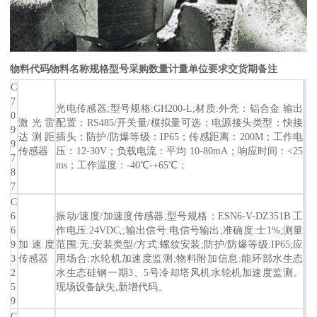
物料代码
物料名称
规格型号
采购数量
计量单位
要求交货期
备注
C
7
光电传感器;型号规格:GH200-L;材质:外壳：铝合金 输出
0
激光雷
配置：RS485/开关量/模拟量可选；电源接头类型：快接
9
达测距
插头；防护/防爆等级：IP65；传感距离：200M；工作电
9
传感器
压：12-30V；负载电流：平均 10-80mA；响应时间：<25
7
ms；工作温度：-40℃-+65℃；
8
7
C
6
振动/速度/加速度传感器;型号规格：ESN6-V-DZ351B 工
6
作电压:24VDC,;输出信号:电信号输出;准确度:士1%;测量
9
加速度
范围:无;安装类型/方式:螺纹安装;防护/防爆等级:IP65;应
3
传感器
用场合:水轮机加速度监测;物料附加信息:能环部水生态
2
水生态硅钢一期3、5号冷却塔风机水轮机加速度监测。
5
现场设备缺失,新增代码。
9
C