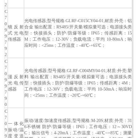
2
C
7
光电传感器;型号规格:GLRF-C015CY04-01;材质:外壳：铝
0
镜反射
合金 输出配置：RS485/开关量/模拟量可选；电源接头类
9
式光电
型：快接插头；防护/防爆等级：IP65；传感距离：15
9
传感器
M；工作电压：12-30V；负载电流：平均 10-80mA；响
7
应时间：<25ms；工作温度：-40℃-+65℃；
9
2
C
7
光电传感器;型号规格:GLRF-C004MY04-01;材质:外壳:塑
0
漫反射
料 输出配置：RS485/开关量/模拟量可选；电源接头类
9
光电传
型：快接插头；防护/防爆等级：IP65；传感距离：4M；
9
感器
工作电压：12-30V；负载电流：平均 10-50mA；响应时
7
间：<25ms；工作温度：-20℃-+60℃；
9
0
C
7
振动/速度/加速度传感器;型号规格:M-20S;材质:外壳：31
0
一体化
6不锈钢 防护/防爆等级：IP65；工作电压：12～30VD
9
振动/温
C；输出信号：4-20mA；工作温度：-40℃~+85℃；测量
9
度变送