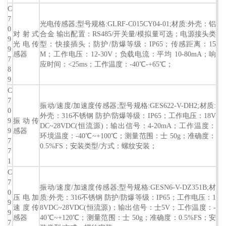
C
7
光电传感器;型号规格:GLRF-C015CY04-01;材质:外壳：铝
0
对射式
合金 输出配置：RS485/开关量/模拟量可选；电源接头类
9
光电传
型：快接插头；防护/防爆等级：IP65；传感距离：15
9
感器
M；工作电压：12-30V；负载电流：平均 10-80mA；响
7
应时间：<25ms；工作温度：-40℃-+65℃；
8
9
C
7
振动/速度/加速度传感器;型号规格:GES622-V-DH2;材质:
0
外壳：316不锈钢 防护/防爆等级：IP65；工作电压：18V
9
振动传
DC~28VDC(恒流源)；输出信号：4-20mA；工作温度：
9
感器
环境温度：-40℃~+100℃；测量范围：士 50g；准确度：
7
0.5%FS；安装类型/方式：螺纹安装；
7
1
C
7
振动/速度/加速度传感器;型号规格:GESN6-V-DZ351B;材
0
压电加
质:外壳：316不锈钢 防护/防爆等级：IP65；工作电压：1
9
速度传
8VDC~28VDC(恒流源)；输出信号：士5V；工作温度：-
9
感器
40℃~+120℃；测量范围：士 50g；准确度：0.5%FS；安
7