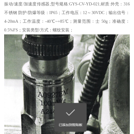
振动/速度/加速度传感器;型号规格:GYS-CV-YD-021;材质:外壳：316
不锈钢 防护/防爆等级：IP65；工作电压：12～30VDC；输出信号：
4-20mA；工作温度：-40℃~+85℃；测量范围：士 50g；准确度：
0.5%FS；安装类型/方式：螺纹安装；