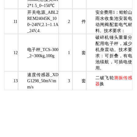
2*1.5_0~150℃
开关电源_ABL2
安全费用1：蛤蚧山
REM24045K_10
雨水收集池安装电
11
2
件
0~240V,2.1~1.1A
动闸阀配套电气材
_24V,4.
料。技术要求：
破碎机锤头重量分
配用电子秤，减少
电子秤_TCS-300
机身震动。技术要
12
1
套
_2~300kg,100g
求：可折叠，有电
池续航，可插电使
用。
速度传感器_XD
二破飞轮
测振传感
13
G1298_50mV/m
3
套
器
换
m/s