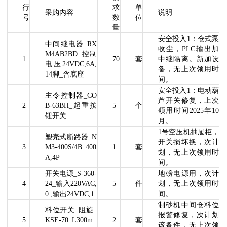
行
求
单
采购内容
说明
号
数
位
量
安全投入1：仓式泵
中间继电器_RX
收尘，PLC输出加
M4AB2BD_控制
1
70
套
中继隔离。新加设
电压24VDC,6A,
备，无上次领用时
14脚_含底座
间。
安全投入1：电动葫
主令控制器_CO
芦开关修复，上次
2
B-63BH_起重按
5
个
领用时间2025年10
钮开关
月。
1号空压机抽屉柜，
塑壳式断路器_N
开关损坏换，次计
3
M3-400S/4B_400
1
套
划，无上次领用时
A,4P
间。
开关电源_S-360-
地磅电源用，次计
4
24_输入220VAC,
5
件
划，无上次领用时
0.;输出24VDC,1
间。
制砂机中间仓料位
料位开关_阻旋_
报警修复，次计划
5
KSE-70_L300m
2
套
该备件，无上次领