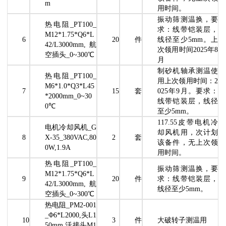
m
用时间。
振动筛测温换，要
热电阻_PT100_
求：线带铠装层，
M12*1.75*Q6*L
6
20
件
线径至少5mm。上
42/L3000mm,航
次领用时间2025年8
空插头_0~300℃
月
制砂机轴承测温使
热电阻_PT100_
用上次领用时间：2
M6*1.0*Q3*L45
7
15
套
025年9月。要求：
*2000mm_0~30
线带铠装层，线径
0℃
至少5mm。
117.55皮带电机冷
电机冷却风机_G
却风机用，次计划
8
X-35_380VAC,80
2
套
该备件，无上次领
0W,1.9A
用时间。
热电阻_PT100_
振动筛测温换，要
M12*1.75*Q6*L
9
20
件
求：线带铠装层，
42/L3000mm,航
线径至少5mm。
空插头_0~300℃
热电阻_PM2-001
_Φ6*L2000,头L1
10
3
件
大破转子测温用
50mm,活接头M1