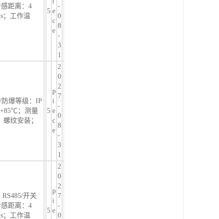
i
传感距离：4
-
5
e
ms；工作温
0
c
8
e
-
3
1
2
0
2
p
7
/防爆等级：IP
i
-
~+85℃；测量
5
e
0
方式：螺纹安装；
c
8
e
-
3
1
2
0
2
p
RS485/开关
7
i
传感距离：4
-
5
e
ms；工作温
0