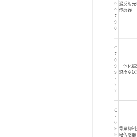
9
漫反射光
9
传感器
7
9
0
C
7
0
9
一体化振
9
温度变送
7
7
7
C
7
0
9
背景抑制
9
电传感器