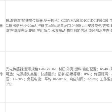
振动/速度/加速度传感器;型号规格：GCSVMA01B01C01D01F01G01 
器
C;输出信号:4~20mA;准确度:±5%;测量范围:0~500 μm;安装类型/方式:螺纹
防护/防爆等级:IP65;应用场合:水泵振动;物料附加信息:能环部水生态
光电传感器;型号规格:GH-GY50-L;材质:外壳:塑料 输出配置：RS485
传
可选；电源接头类型：快接插头；防护/防爆等级：IP65；传感距离：
压：12-30V；负载电流：平均 10-50mA；响应时间：<25ms；工作温度
0℃；