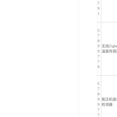
7
9
1
C
7
0
9
无线Zigbe
9
温振传感
7
7
9
C
7
0
9
氧压机振
9
检测器
7
7