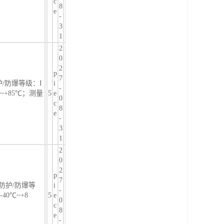
c
8
e
-
3
1
2
0
2
p
7
护/防爆等级：I
i
-
~+85℃；测量
5
e
0
c
8
e
-
3
1
2
0
2
p
7
 防护/防爆等
i
-
40℃~+8
5
e
0
；
c
8
e
-