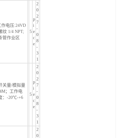
2
0
2
p
7
工作电压:24VD
i
-
 1/4 NPT;
5
e
0
 条管作业区
c
8
e
-
3
1
2
0
2
p
/开关量/模拟量
7
i
4M；工作电
-
5
e
：-20℃-+6
0
c
8
e
-
3
1
2
0