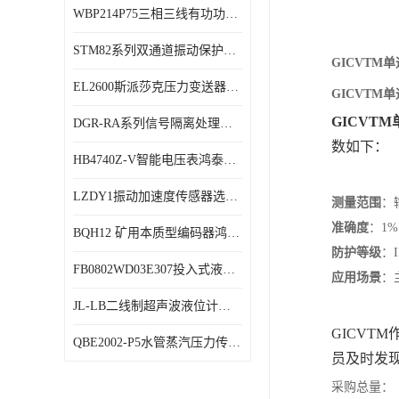
WBP214P75三相三线有功功率传感器鸿泰顺达产品稳定性好
特殊用处传感器
STM82系列双通道振动保护表鸿泰产品技术规格
特殊用途变送器
GICVT
EL2600斯派莎克压力变送器技术规格
GICVT
GICVT
DGR-RA系列信号隔离处理器鸿泰产品技术规格
数如下：
HB4740Z-V智能电压表鸿泰产品外形美观大方
LZDY1振动加速度传感器选型资料
测量范围
‌
准确度
‌：1%
BQH12 矿用本质型编码器鸿泰产品实物展示
防护等级
‌：
FB0802WD03E307投入式液位计鸿泰产品选型参数
应用场景
‌
JL-LB二线制超声波液位计鸿泰产品外形美观大方
GICV
QBE2002-P5水管蒸汽压力传感器西门子产品技术规格
员及时发
采购总量：