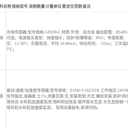
料名称
规格型号
采购数量
计量单位
要求交货期
备注
光电传感器;型号规格:GH200-L;材质:外壳：铝合金 输出配置：RS48
测
可选；电源接头类型：快接插头；防护/防爆等级：IP65；传感距离：2
压：12-30V；负载电流：平均 10-80mA；响应时间：<25ms；工作温度
5℃；
振动/速度/加速度传感器;型号规格：ESN6-V-DZ351B 工作电压:24VD
感
信号输出;准确度:士1%;测量范围:无;安装类型/方式:螺纹安装;防护/防爆等
用场合:水轮机加速度监测;物料附加信息:能环部水生态 水生态硅钢一
塔风机水轮机加速度监测。 现场设备缺失,新增代码。