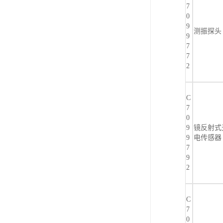
7
0
9
测振探头
9
7
7
2
C
7
0
9
镜反射式
9
电传感器
7
9
2
C
7
0