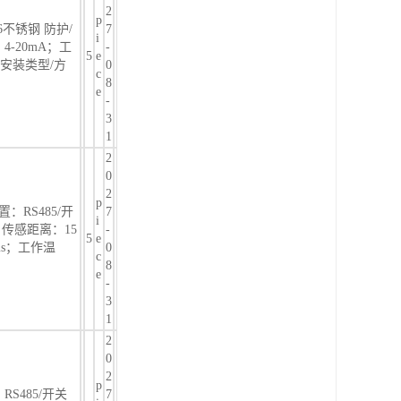
2
p
16不锈钢 防护/
7
i
4-20mA；工
-
5
e
S；安装类型/方
0
c
8
e
-
3
1
2
0
2
p
置：RS485/开
7
i
传感距离：15
-
5
e
ms；工作温
0
c
8
e
-
3
1
2
0
2
p
RS485/开关
7