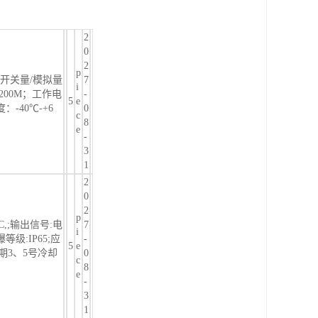
2
0
2
p
5/开关量/模拟量
7
i
00M；工作电
-
5
e
：-40℃-+6
0
c
8
e
-
3
1
2
0
2
p
C,;输出信号:电
7
i
级:IP65;应
-
5
e
期3、5号冷却
0
c
8
e
-
3
1