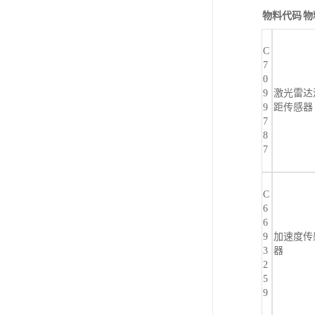
物料代码
物
C
7
0
9
激光雷达
9
距传感器
7
8
7
C
6
6
9
加速度传
3
器
2
5
9