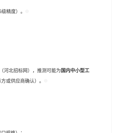
.5级精度）。
语境（河北招标网），推测可能为
国内中小型工
标方或供应商确认）。
接口规格）；