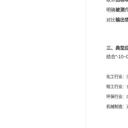
明确
被测
对比
输出
三、典型
结合“-1
化工行业
：
轻工行业
：
环保行业
：
机械制造
：