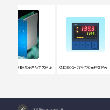
XMG8000压力补偿式光柱数显表 XMG82666优选北京鸿泰顺达科技
您是第
9815341
位访客