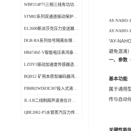
WBP214P75三相三线有功功率传感器鸿泰顺达产品稳定性好
特殊用处传感器
STM82系列双通道振动保护表鸿泰产品技术规格
特殊用途变送器
AY-NAH
EL2600斯派莎克压力变送器技术规格
AY-NAH
DGR-RA系列信号隔离处理器鸿泰产品技术规格
“AY-N
避免混淆
HB4740Z-V智能电压表鸿泰产品外形美观大方
一、参数
LZDY1振动加速度传感器选型资料
BQH12 矿用本质型编码器鸿泰产品实物展示
基本功能
FB0802WD03E307投入式液位计鸿泰产品选型参数
属于通用
传与自动
JL-LB二线制超声波液位计鸿泰产品外形美观大方
QBE2002-P5水管蒸汽压力传感器西门子产品技术规格
关键性能