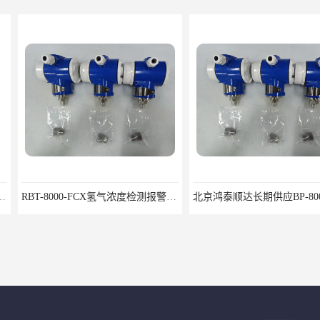
RBT-8000-FCX氢气浓度检测报警器北京地区供应商
北京鸿泰顺达长期供应BP-8000缆式液位计，0-5米现场显示；BP-8000缆式液位计，0-5米现场显示询价电话