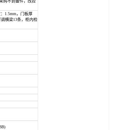
产采购不到备件，改控
1.5mm，门板厚
调横梁13条，柜内检
B)