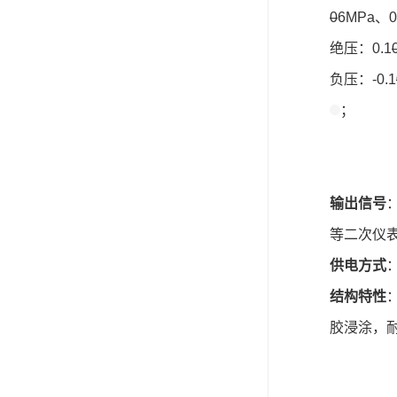
0
6MPa、0
绝压：0.1
负压：-0.1
；
输出信号
等二次仪
供电方式
结构特性
胶浸涂，