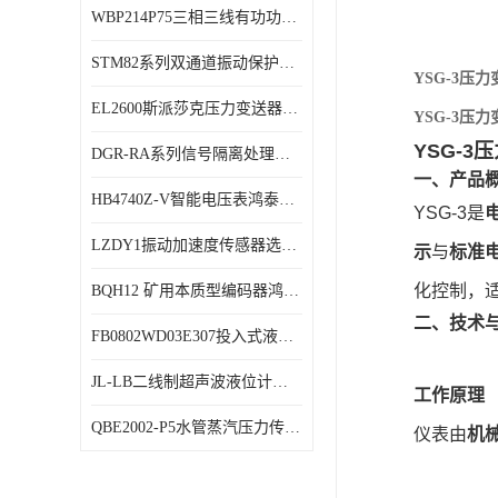
WBP214P75三相三线有功功率传感器鸿泰顺达产品稳定性好
特殊用处传感器
STM82系列双通道振动保护表鸿泰产品技术规格
特殊用途变送器
YSG-3压
EL2600斯派莎克压力变送器技术规格
YSG-3压
YSG-
DGR-RA系列信号隔离处理器鸿泰产品技术规格
一、产品
HB4740Z-V智能电压表鸿泰产品外形美观大方
YSG-3是
LZDY1振动加速度传感器选型资料
示
与
标准
化控制，
BQH12 矿用本质型编码器鸿泰产品实物展示
二、技术
FB0802WD03E307投入式液位计鸿泰产品选型参数
JL-LB二线制超声波液位计鸿泰产品外形美观大方
工作原理
QBE2002-P5水管蒸汽压力传感器西门子产品技术规格
仪表由
机