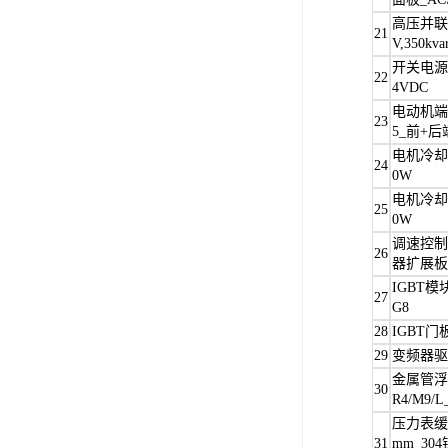
高压并联电
21
V,350kva
开关电源_H
22
4VDC
电动机端盖
23
5_前+后
电机冷却风
24
0W
电机冷却风
25
0W
调速控制
26
器扩展板_
IGBT模块
27
G8
28
IGBT门板_
29
变频器驱动板
金属管浮子
30
R4/M9/L_
压力表缓冲
31
mm_304