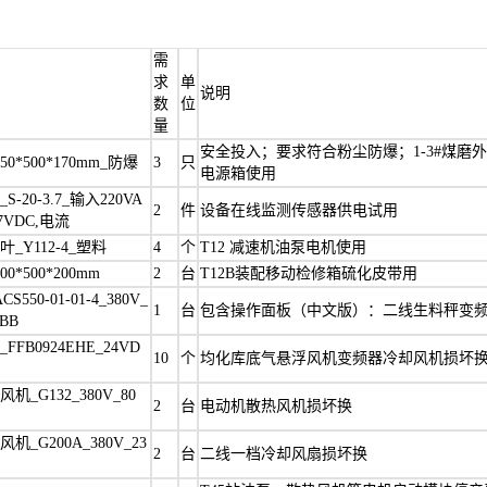
需
求
单
说明
数
位
量
安全投入；要求符合粉尘防爆；1-3#煤磨
0*500*170mm_防爆
3
只
电源箱使用
-20-3.7_输入220VA
2
件
设备在线监测传感器供电试用
7VDC,电流
_Y112-4_塑料
4
个
T12 减速机油泵电机使用
0*500*200mm
2
台
T12B装配移动检修箱硫化皮带用
550-01-01-4_380V_
1
台
包含操作面板（中文版）：二线生料秤变
ABB
FB0924EHE_24VD
10
个
均化库底气悬浮风机变频器冷却风机损坏
机_G132_380V_80
2
台
电动机散热风机损坏换
机_G200A_380V_23
2
台
二线一档冷却风扇损坏换