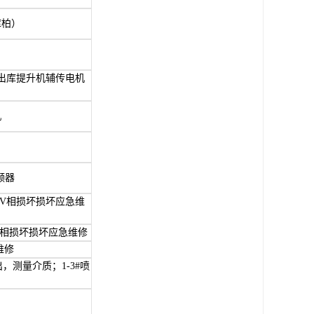
库柏）
）出库提升机辅传电机
机
频器
器V相损坏损坏应急维
V相损坏损坏应急维修
维修
输出，测量介质；1-3#喷