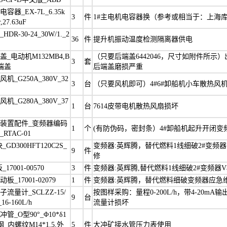
容器_EX-7L_6.35k
3
件
1#主电机电容器换（参考或相当于：上海
r,27.63uF
DR-30-24_30W/1._2
36
件
提升机振动温度检测隔离器供电
_电动机M132MB4,B
（只要后端盖6442046，尺寸如附件所示
3
套
端盖
后端盖磨损严重
机_G250A_380V_32
3
台
（只要风机即可）4#6#卸船机小车散热风
机_G280A_380V_37
1
台
7614皮带电机散热风扇损坏
装置配件_变频器编码
1
个
(有防伪码，密封条）4#卸船机起升开闭变
RTAC-01
_GD300HFT120C2S_
变频器:英辉腾，替代燃料1线细破2#变频
9
件
修
17001-00570
3
件
变频器:英辉腾,替代燃料1线细破2#变频器
_17001-02079
1
件
变频器:英辉腾，替代燃料细破变频器应急
流量计_SCLZZ-15/
按图样采购：量程0-200L/h，带4-20mA
9
台
16-160L/h
流量计损坏
管_O型90°_Φ10*δ1
钢_内螺纹M14*1.5,外
5
件
大冲矿接水管压力表使用