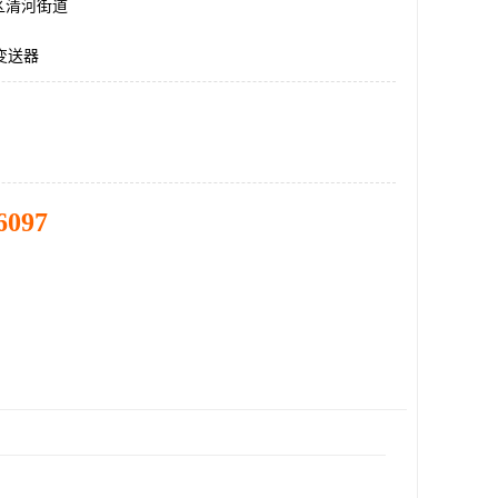
区清河街道
力变送器
6097