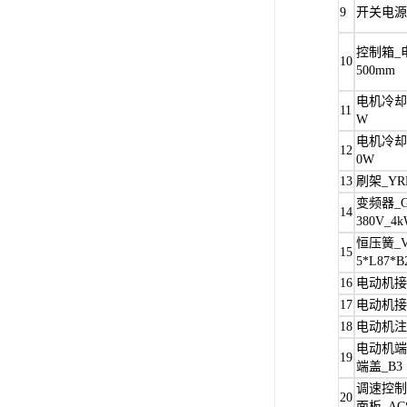
9
开关电源_4
控制箱_电
10
500mm
电机冷却风
11
W
电机冷却风
12
0W
13
刷架_YRK
变频器_GD
14
380V_4k
恒压簧_V
15
5*L87*
16
电动机接线
17
电动机接线
18
电动机注油
电动机端盖
19
端盖_B3
调速控制
20
面板_AC