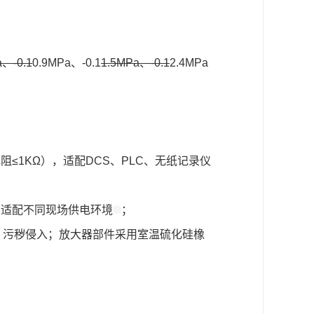
a、-0.1
0.9MPa、-0.1
1.5MPa、-0.1
2.4MPa
阻≤1KΩ），适配DCS、PLC、无纸记录仪
，适配不同现场供电环境
；
、污秽侵入；放大器部件采用室温硫化硅橡