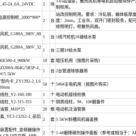
T45站油泵，散热风机等电机启动模块停
5-24_6A_24VDC
2
块
制柜用。
站改控制柜用。要求：冷轧钢，箱体板厚度：
源控制柜_2000*900*
2
台
度：2mm。工业灰，双开门密封胶条，配可
修照明灯，柜散热风扇。
机_G180A_380V_80
1
台
1线汽轮机1#凝结水泵
机_G280A_380V_32
1
台
三期1#给水泵
K500-4_900kW
10
套
辊压机用（按图片采购）
200A-004G/5R5P-4_
1
台
2台管道除铁器用
W/5.5kW
型内卡_ZY1392-2_L6
50
个
5#6#主电机用（按图片购买）
B20mm
柱_Y2-160-180
1
个
电动机接线柱换
柱_Y2-315-355
1
个
铜质线柱，9#、10#磨备件
管_M10*25
20
根
电动机注油管换
_YE3-132S2-2_前后
2
套
5.5KW斜槽风机端盖换
装置配件_变频器操作
2
个
1-4#磨降碳剂操作面板（参考或相当于：AB
S-CP-D中文版_ABB