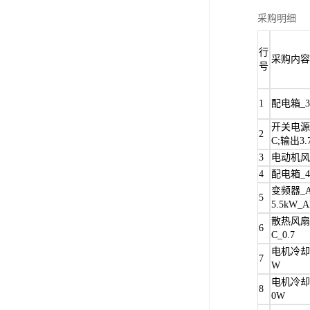
采购明细
行
采购内容
号
1
配电箱_35
开关电源_S
2
C;输出3.
3
电动机风叶
4
配电箱_40
变频器_ACS
5
5.5kW_
散热风扇_F
6
C_0.7
电机冷却风
7
W
电机冷却风
8
0W