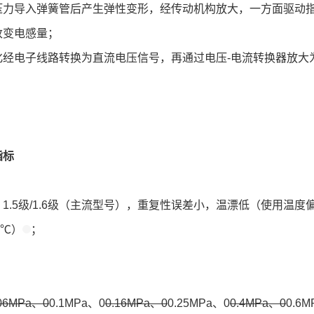
压力导入弹簧管后产生弹性变形，经传动机构放大，一方面驱动
改变电感量；
化经电子线路转换为直流电压信号，再通过电压-电流转换器放大
指标
：1.5级/1.6级（主流型号），重复性误差小，温漂低（使用温度
10℃）
；
：
.06MPa、0
0.1MPa、0
0.16MPa、0
0.25MPa、0
0.4MPa、0
0.6M