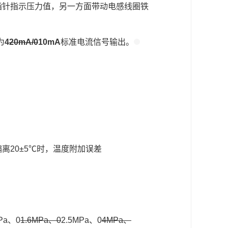
指针指示压力值，另一方面带动电感线圈铁
为
4
20mA/0
10mA
标准电流信号输出。
偏离20±5℃时，温度附加误差
Pa、0
1.6MPa、0
2.5MPa、0
4MPa、