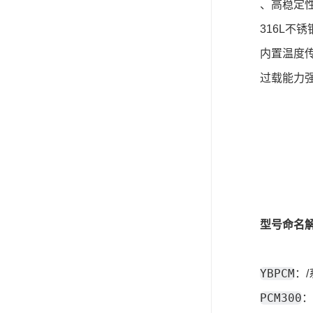
、高稳定性
316L不
内置温度
过载能力强
型号命名
YBPCM
：
PCM300
：