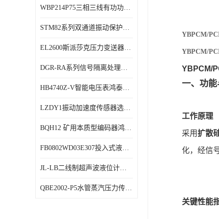
WBP214P75三相三线有功功率传感器鸿泰顺达产品稳定性好
特殊用处传感器
STM82系列双通道振动保护表鸿泰产品技术规格
特殊用途变送器
YBPCM/
EL2600斯派莎克压力变送器技术规格
YBPCM/
DGR-RA系列信号隔离处理器鸿泰产品技术规格
YBPCM/P
一、功能
HB4740Z-V智能电压表鸿泰产品外形美观大方
LZDY1振动加速度传感器选型资料
工作原理
BQH12 矿用本质型编码器鸿泰产品实物展示
采用
扩散
FB0802WD03E307投入式液位计鸿泰产品选型参数
化，经信号
JL-LB二线制超声波液位计鸿泰产品外形美观大方
QBE2002-P5水管蒸汽压力传感器西门子产品技术规格
关键性能