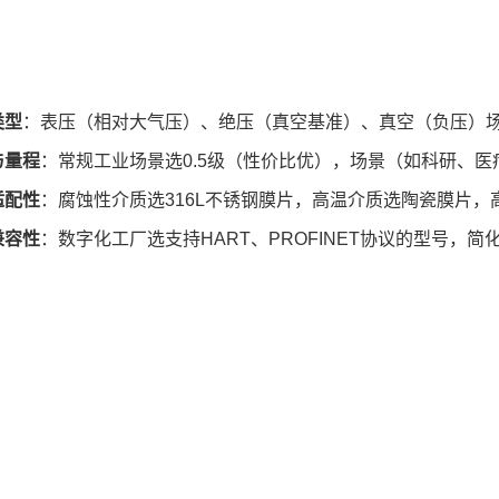
类型
：表压（相对大气压）、绝压（真空基准）、真空（负压）
与量程
：常规工业场景选0.5级（性价比优），场景（如科研、医疗
适配性
：腐蚀性介质选316L不锈钢膜片，高温介质选陶瓷膜片
兼容性
：数字化工厂选支持HART、PROFINET协议的型号，简