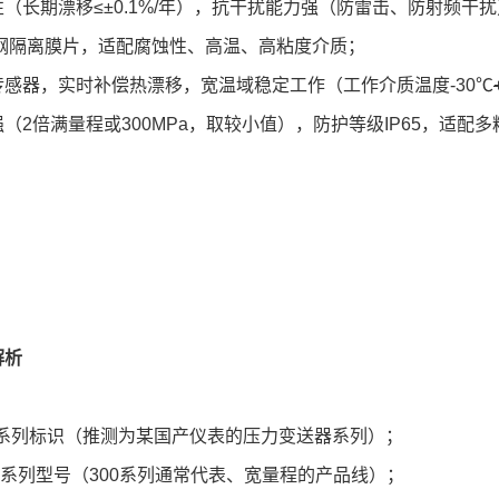
（长期漂移≤±0.1%/年），抗干扰能力强（防雷击、防射频干
锈钢隔离膜片，适配腐蚀性、高温、高粘度介质；
传感器，实时补偿热漂移，宽温域稳定工作（工作介质温度-30℃
（2倍满量程或300MPa，取较小值），防护等级IP65，适配
解析
/系列标识（推测为某国产仪表的压力变送器系列）；
系列型号（300系列通常代表、宽量程的产品线）；