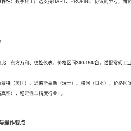
兼容性
：数字化工厂选支持HART、PROFINET协议的型号，简
考
价比
：东方万和、德控仪表，价格区间
300-150/台
，适配常规工
斯蒙特（美国）、恩德斯豪斯（瑞士）、横河（日本），价格区
高真空），稳定性与精度行业
。
与操作要点