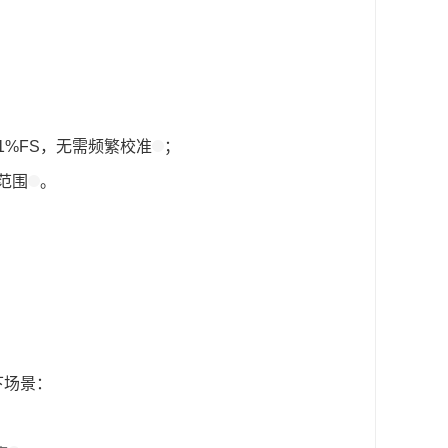
1%FS，无需频繁校准
；
范围
。
下场景：