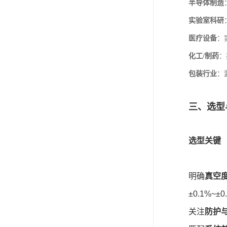
半导体制造
实验室科研
医疗设备
：
化工/制药
：
包装行业
：
三、选型
选型关键
明确
真空
±0.1%~±
关注
防护