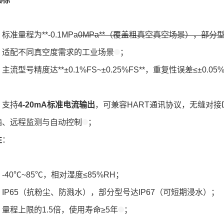
标准量程为**-0.1MPa
0MPa**（覆盖粗真空真空场景），部分型号
，适配不同真空度需求的工业场景
；
：主流型号精度达**±0.1%FS~±0.25%FS**，重复性误差≤±
：支持
4-20mA标准电流输出
，可兼容HART通讯协议，无缝对接
输、远程监测与自动控制
；
性
：
-40℃~85℃，相对湿度≤85%RH；
IP65（抗粉尘、防溅水），部分型号达IP67（可短期浸水）；
量程上限的1.5倍，使用寿命≥5年
；