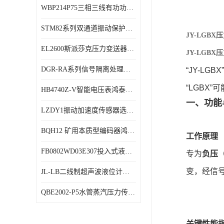
WBP214P75三相三线有功功率传感器鸿泰顺达产品稳定性好
特殊用处传感器
STM82系列双通道振动保护表鸿泰产品技术规格
特殊用途变送器
JY-LGB
EL2600斯派莎克压力变送器技术规格
JY-LGB
DGR-RA系列信号隔离处理器鸿泰产品技术规格
“JY-L
“LGBX
HB4740Z-V智能电压表鸿泰产品外形美观大方
一、功能
LZDY1振动加速度传感器选型资料
BQH12 矿用本质型编码器鸿泰产品实物展示
工作原理
FB0802WD03E307投入式液位计鸿泰产品选型参数
专为
负压
变，经信号
JL-LB二线制超声波液位计鸿泰产品外形美观大方
QBE2002-P5水管蒸汽压力传感器西门子产品技术规格
关键性能