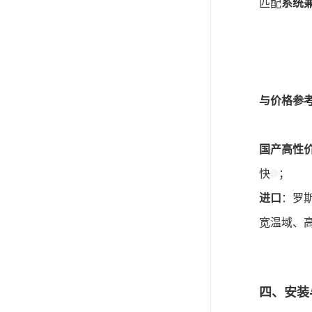
匹配
系统
与价格参
国产高性
快
；
进口
：罗
宽温域、
四、安装