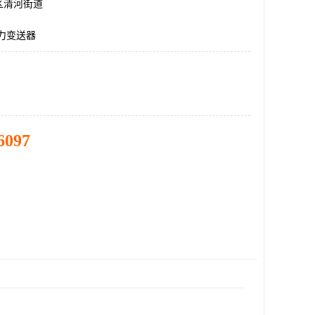
区清河街道
,压力变送器
6097