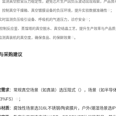
：监测真空腔室压力稳定性，避免芯片生产因负压波动出现瑕疵，产品良
：控制真空干燥箱、真空镀膜设备的负压环境，提升实验数据准确性
；
实时监测负压吸引设备、呼吸机的气道压力，诊疗安全
；
控制反应釜、蒸馏塔的真空脱水、真空结晶工艺，提升生产效率与产品质
监测真装机的真空度，确保食品、的保鲜效果
。
与采购建议
度需求
：常规真空场景（如真装）选压阻式（），场景（如半导
0.3%FS）
；
与材质
：腐蚀性场景选316L不锈钢/陶瓷膜片，户外/潮湿场景选IP