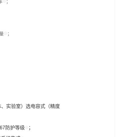
率
；
量
；
体、实验室）选电容式（精度
67防护等级
；