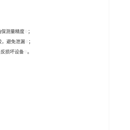
确保测量精度
；
胶，避免泄漏
；
接反损坏设备
。